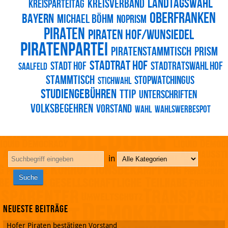
Landtagswahl
Kreisverband
kreisparteitag
Oberfranken
Bayern
michael böhm
noprism
piraten
piraten hof/wunsiedel
piratenpartei
piratenstammtisch
prism
stadtrat hof
stadt hof
Stadtratswahl Hof
Saalfeld
Stammtisch
stopwatchingus
stichwahl
studiengebühren
ttip
Unterschriften
volksbegehren
vorstand
wahl
Wahlswerbespot
in
Neueste Beiträge
Hofer Piraten bestätigen Vorstand