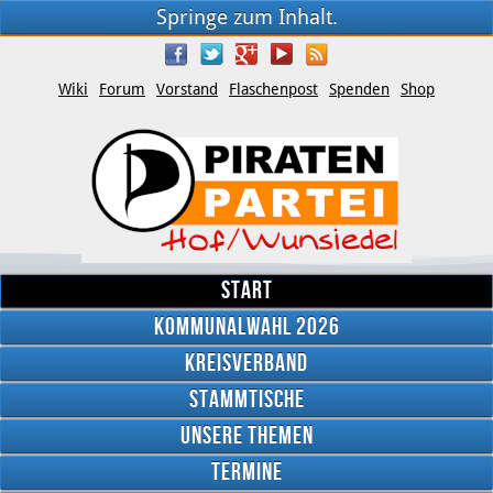
Springe zum Inhalt.
Wiki
Forum
Vorstand
Flaschenpost
Spenden
Shop
Start
Kommunalwahl 2026
Kreisverband
Stammtische
Unsere Themen
YouTube
Termine
Twitter