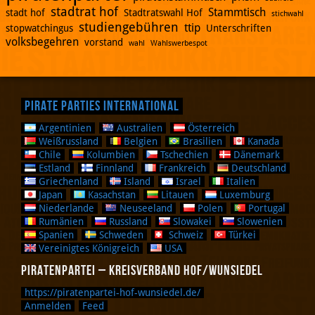
stadtrat hof
Stammtisch
stadt hof
Stadtratswahl Hof
stichwahl
studiengebühren
ttip
stopwatchingus
Unterschriften
volksbegehren
vorstand
wahl
Wahlswerbespot
Pirate Parties International
Argentinien
Australien
Österreich
Weißrussland
Belgien
Brasilien
Kanada
Chile
Kolumbien
Tschechien
Dänemark
Estland
Finnland
Frankreich
Deutschland
Griechenland
Island
Israel
Italien
Japan
Kasachstan
Litauen
Luxemburg
Niederlande
Neuseeland
Polen
Portugal
Rumänien
Russland
Slowakei
Slowenien
Spanien
Schweden
Schweiz
Türkei
Vereinigtes Königreich
USA
Piratenpartei – Kreisverband Hof/Wunsiedel
https://piratenpartei-hof-wunsiedel.de/
Anmelden
Feed