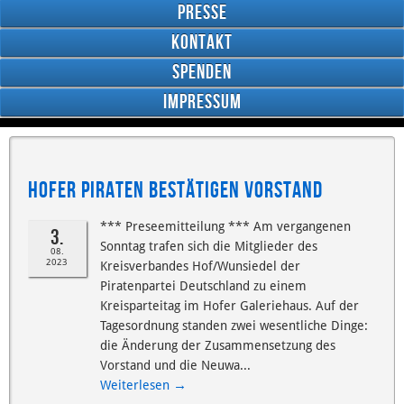
Presse
Kontakt
Spenden
Impressum
Google
Plus
Hofer Piraten bestätigen Vorstand
RSS
Feed
Facebook
*** Preseemitteilung *** Am vergangenen
3.
Sonntag trafen sich die Mitglieder des
08.
2023
Kreisverbandes Hof/Wunsiedel der
Piratenpartei Deutschland zu einem
Kreisparteitag im Hofer Galeriehaus. Auf der
Tagesordnung standen zwei wesentliche Dinge:
die Änderung der Zusammensetzung des
Vorstand und die Neuwa...
→
Weiterlesen