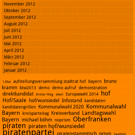
November 2012
Oktober 2012
September 2012
August 2012
Juli 2012
Juni 2012
Mai 2012
April 2012
März 2012
Februar 2012
Januar 2012
bruno
aufstellungsversammlung stadtrat hof
bayern
1.Mai
kramm
btw2013
demo
demo aufruf
demonstration
hof
direktkandidat
Europawahl 2014
Dritter Weg
eberl
Hof/Saale
hof/wunsiedel
Infostand
kandidaten
Kommunalwahl
Kommunalwahl 2020
kandidatengrillen
Bayern
Landtagswahl
Kreisverband
kreisparteitag
Oberfranken
Bayern
michael böhm
noprism
piraten
piraten hof/wunsiedel
piratenpartei
piratenstammtisch
prism
Saalfeld