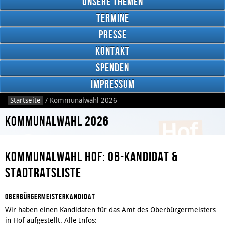
Unsere Themen
Termine
Presse
Kontakt
Google
Plus
Spenden
Impressum
Startseite
/
Kommunalwahl 2026
RSS
Feed
Kommunalwahl 2026
Facebook
Kommunalwahl Hof: OB-Kandidat &
Stadtratsliste
Oberbürgermeisterkandidat
Wir haben einen Kandidaten für das Amt des Oberbürgermeisters
in Hof aufgestellt. Alle Infos: