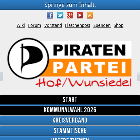
Springe zum Inhalt.
Wiki
Forum
Vorstand
Flaschenpost
Spenden
Shop
Start
Kommunalwahl 2026
Kreisverband
YouTube
Stammtische
Twitter