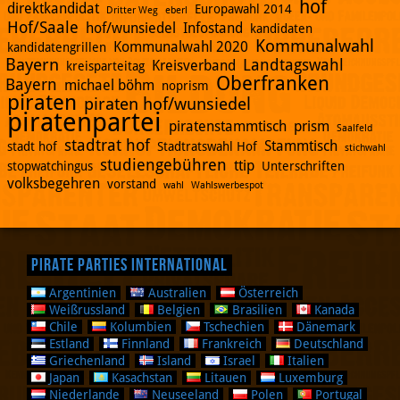
hof
direktkandidat
Europawahl 2014
Dritter Weg
eberl
Hof/Saale
hof/wunsiedel
Infostand
kandidaten
Kommunalwahl
Kommunalwahl 2020
kandidatengrillen
Bayern
Landtagswahl
Kreisverband
kreisparteitag
Oberfranken
Bayern
michael böhm
noprism
piraten
piraten hof/wunsiedel
piratenpartei
piratenstammtisch
prism
Saalfeld
stadtrat hof
Stammtisch
stadt hof
Stadtratswahl Hof
stichwahl
studiengebühren
ttip
stopwatchingus
Unterschriften
volksbegehren
vorstand
wahl
Wahlswerbespot
Pirate Parties International
Argentinien
Australien
Österreich
Weißrussland
Belgien
Brasilien
Kanada
Chile
Kolumbien
Tschechien
Dänemark
Estland
Finnland
Frankreich
Deutschland
Griechenland
Island
Israel
Italien
Japan
Kasachstan
Litauen
Luxemburg
Niederlande
Neuseeland
Polen
Portugal