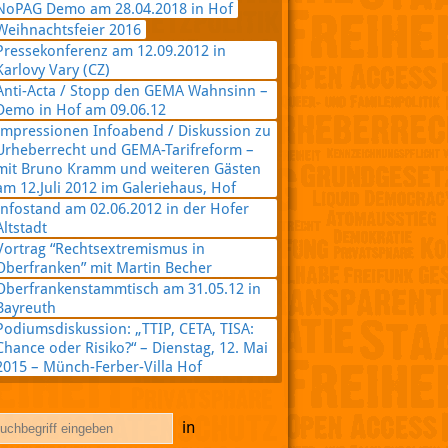
NoPAG Demo am 28.04.2018 in Hof
Weihnachtsfeier 2016
Pressekonferenz am 12.09.2012 in
Karlovy Vary (CZ)
Anti-Acta / Stopp den GEMA Wahnsinn –
Demo in Hof am 09.06.12
Impressionen Infoabend / Diskussion zu
Urheberrecht und GEMA-Tarifreform –
mit Bruno Kramm und weiteren Gästen
am 12.Juli 2012 im Galeriehaus, Hof
Infostand am 02.06.2012 in der Hofer
Altstadt
Vortrag “Rechtsextremismus in
Oberfranken” mit Martin Becher
Oberfrankenstammtisch am 31.05.12 in
Bayreuth
Podiumsdiskussion: „TTIP, CETA, TISA:
Chance oder Risiko?“ – Dienstag, 12. Mai
2015 – Münch-Ferber-Villa Hof
in