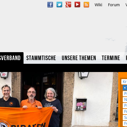
Wiki
Forum
sverband
Stammtische
Unsere Themen
Termine
Kr
P
N
YouTube
P
F
Twitter
S
F