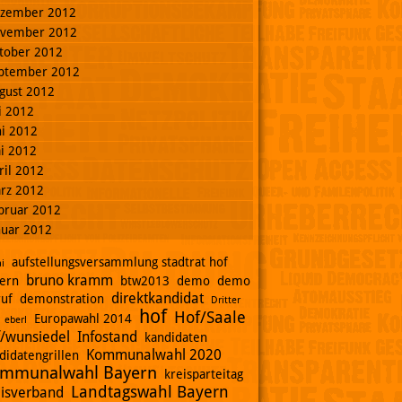
zember 2012
vember 2012
tober 2012
ptember 2012
gust 2012
li 2012
ni 2012
i 2012
ril 2012
rz 2012
bruar 2012
nuar 2012
aufstellungsversammlung stadtrat hof
i
bruno kramm
ern
btw2013
demo
demo
direktkandidat
ruf
demonstration
Dritter
hof
Hof/Saale
Europawahl 2014
eberl
f/wunsiedel
Infostand
kandidaten
Kommunalwahl 2020
didatengrillen
mmunalwahl Bayern
kreisparteitag
Landtagswahl Bayern
eisverband