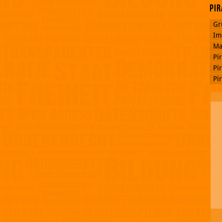
Pir
Gr
Im
Ma
Pi
Pi
Pi