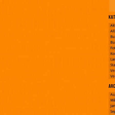
Ka
Ak
Al
Bu
Bu
Fo
Ko
La
St
Ve
Ve
Ar
Au
Mä
Ja
Se