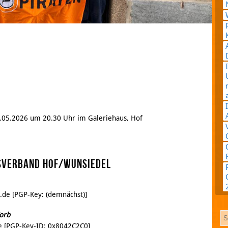
Google
Plus
RSS
Feed
Facebook
4.05.2026 um 20.30 Uhr im Galeriehaus, Hof
sverband Hof/Wunsiedel
.de [PGP-Key: (demnächst)]
orb
de [PGP-Key-ID: 0x8042C2C0]