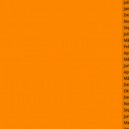
Ju
Ja
De
No
Se
Ju
Mä
Fe
Ap
Mä
Ju
Ap
Mä
De
Ok
De
No
Se
Ju
Ma