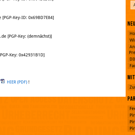
de [PGP-Key-ID: 0x69BD7E84]
Neu
Ho
n.de [PGP-Key: (demnächst)]
Wi
An
Pre
e [PGP-Key: 0x42931B1D]
DI
Fa
Mit
u
HIER
!
Zu
Par
Fe
Pi
Pi
Pi