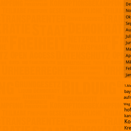
De
No
Ok
Se
Au
Ju
Ju
Ma
Ap
Mä
Fe
Ja
1.Ma
bay
auf
Weg
ho
kan
Ko
Kr