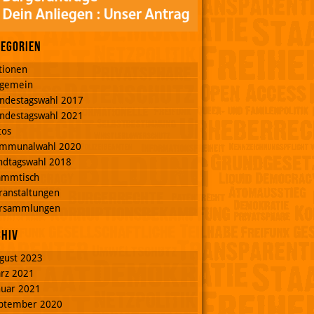
tegorien
tionen
lgemein
ndestagswahl 2017
ndestagswahl 2021
tos
mmunalwahl 2020
ndtagswahl 2018
ammtisch
ranstaltungen
rsammlungen
chiv
gust 2023
rz 2021
nuar 2021
ptember 2020