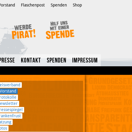
Vorstand
Flaschenpost
Spenden
Shop
Presse
Kontakt
Spenden
Impressum
eisverband
Vorstand
rotokolle
ewsletter
ressespiegel
rankenfrust
atzung
otos