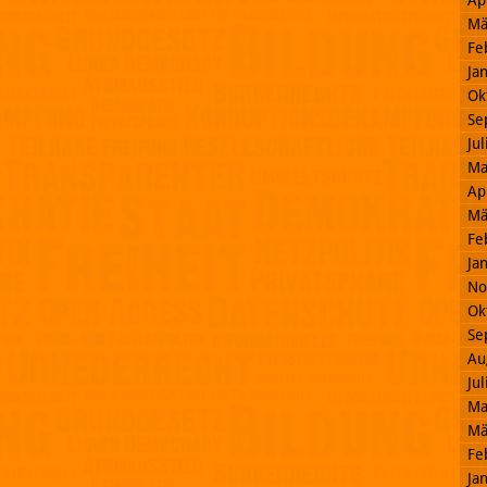
Ap
Mä
Fe
Ja
Ok
Se
Ju
Ma
Ap
Mä
Fe
Ja
No
Ok
Se
Au
Ju
Ma
Mä
Fe
Ja