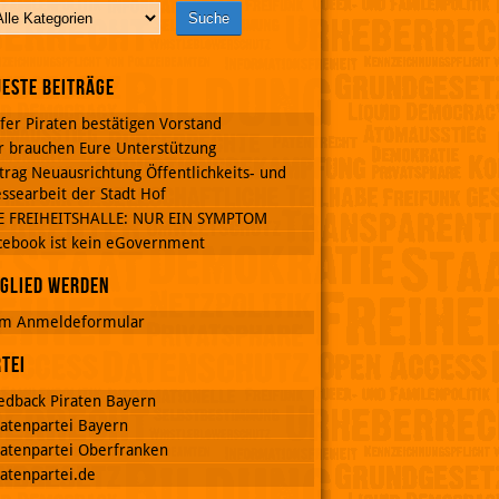
este Beiträge
fer Piraten bestätigen Vorstand
r brauchen Eure Unterstützung
trag Neuausrichtung Öffentlichkeits- und
ssearbeit der Stadt Hof
E FREIHEITSHALLE: NUR EIN SYMPTOM
cebook ist kein eGovernment
glied werden
m Anmeldeformular
tei
edback Piraten Bayern
ratenpartei Bayern
ratenpartei Oberfranken
ratenpartei.de