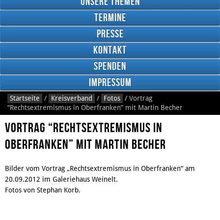
Unsere Themen
Termine
Presse
Kontakt
Google
Plus
Spenden
Impressum
Startseite
/
Kreisverband
/
Fotos
/
Vortrag
RSS
“Rechtsextremismus in Oberfranken” mit Martin Becher
Feed
Facebook
Vortrag “Rechtsextremismus in
Oberfranken” mit Martin Becher
Bilder vom Vortrag „Rechtsextremismus in Oberfranken“ am
20.09.2012 im Galeriehaus Weinelt.
Fotos von Stephan Korb.