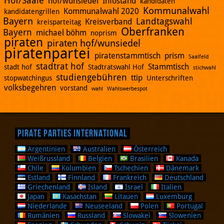
Hof/Saale
hof/wunsiedel
Infostand
kandidaten
Kommunalwahl
Kommunalwahl 2020
kandidatengrillen
Bayern
Landtagswahl
Kreisverband
kreisparteitag
Oberfranken
Bayern
michael böhm
noprism
piraten
piraten hof/wunsiedel
piratenpartei
piratenstammtisch
prism
Saalfeld
stadtrat hof
Stammtisch
stadt hof
Stadtratswahl Hof
stichwahl
studiengebühren
ttip
stopwatchingus
Unterschriften
volksbegehren
vorstand
wahl
Wahlswerbespot
Pirate Parties International
Argentinien
Australien
Österreich
Weißrussland
Belgien
Brasilien
Kanada
Chile
Kolumbien
Tschechien
Dänemark
Estland
Finnland
Frankreich
Deutschland
Griechenland
Island
Israel
Italien
Japan
Kasachstan
Litauen
Luxemburg
Niederlande
Neuseeland
Polen
Portugal
Rumänien
Russland
Slowakei
Slowenien