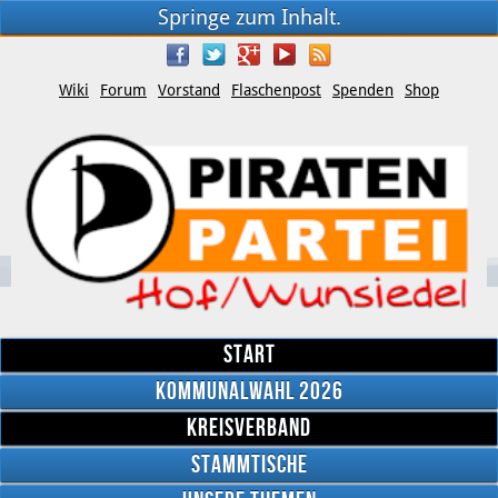
Springe zum Inhalt.
Wiki
Forum
Vorstand
Flaschenpost
Spenden
Shop
Start
Kommunalwahl 2026
Kreisverband
YouTube
Stammtische
Twitter