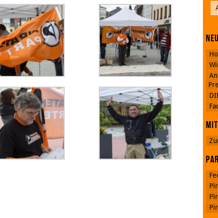
Neu
Ho
Wi
An
Pre
DI
Fa
Mit
Zu
Par
Fe
Pi
Pi
Pi