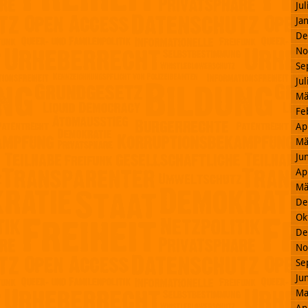
Ju
Ja
De
No
Se
Ju
Mä
Fe
Ap
Mä
Ju
Ap
Mä
De
Ok
De
No
Se
Ju
Ma