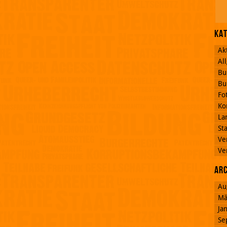
Ka
Ak
Al
Bu
Bu
Fo
Ko
La
St
Ve
Ve
Ar
Au
Mä
Ja
Se