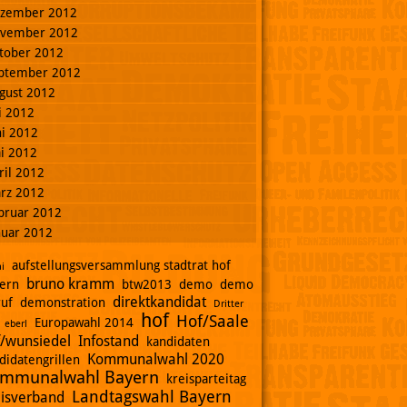
zember 2012
vember 2012
tober 2012
ptember 2012
gust 2012
li 2012
ni 2012
i 2012
ril 2012
rz 2012
bruar 2012
nuar 2012
aufstellungsversammlung stadtrat hof
i
bruno kramm
ern
btw2013
demo
demo
direktkandidat
ruf
demonstration
Dritter
hof
Hof/Saale
Europawahl 2014
eberl
f/wunsiedel
Infostand
kandidaten
Kommunalwahl 2020
didatengrillen
mmunalwahl Bayern
kreisparteitag
Landtagswahl Bayern
eisverband