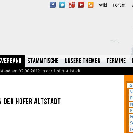
Wiki
Forum
sverband
Stammtische
Unsere Themen
Termine
ostand am 02.06.2012 in der Hofer Altstadt
Kr
V
P
n der Hofer Altstadt
N
YouTube
P
F
Twitter
S
F