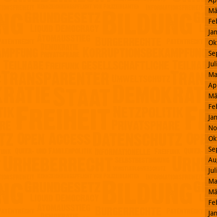
Ap
Mä
Fe
Ja
Ok
Se
Ju
Ma
Ap
Mä
Fe
Ja
No
Ok
Se
Au
Ju
Ma
Mä
Fe
Ja