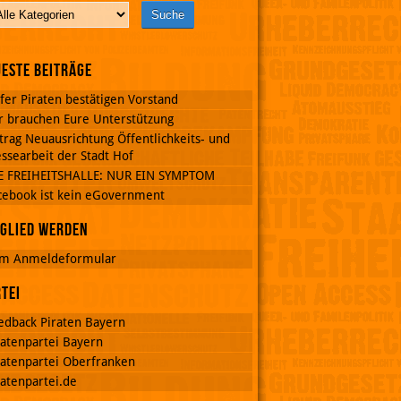
este Beiträge
fer Piraten bestätigen Vorstand
r brauchen Eure Unterstützung
trag Neuausrichtung Öffentlichkeits- und
ssearbeit der Stadt Hof
E FREIHEITSHALLE: NUR EIN SYMPTOM
cebook ist kein eGovernment
glied werden
m Anmeldeformular
tei
edback Piraten Bayern
ratenpartei Bayern
ratenpartei Oberfranken
ratenpartei.de