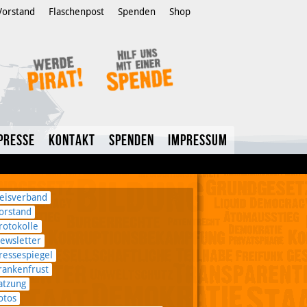
Vorstand
Flaschenpost
Spenden
Shop
Presse
Kontakt
Spenden
Impressum
eisverband
orstand
rotokolle
ewsletter
ressespiegel
rankenfrust
atzung
otos