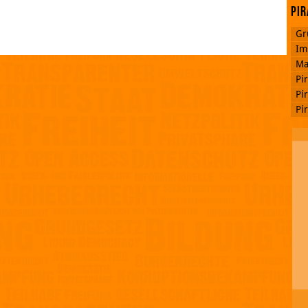
Pir
Gr
Im
Ma
Pi
Pi
Pi