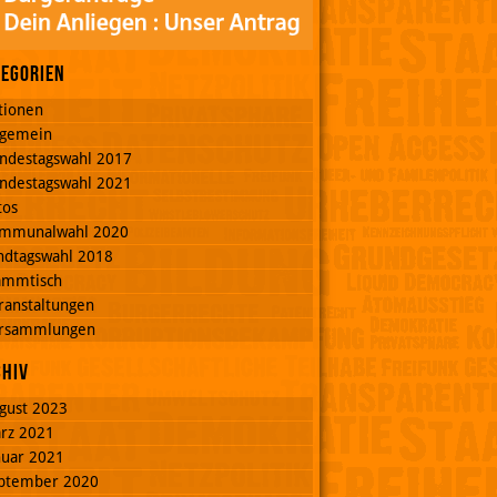
tegorien
tionen
lgemein
ndestagswahl 2017
ndestagswahl 2021
tos
mmunalwahl 2020
ndtagswahl 2018
ammtisch
ranstaltungen
rsammlungen
chiv
gust 2023
rz 2021
nuar 2021
ptember 2020