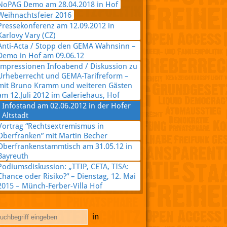
NoPAG Demo am 28.04.2018 in Hof
Weihnachtsfeier 2016
Pressekonferenz am 12.09.2012 in
Karlovy Vary (CZ)
Anti-Acta / Stopp den GEMA Wahnsinn –
Demo in Hof am 09.06.12
Impressionen Infoabend / Diskussion zu
Urheberrecht und GEMA-Tarifreform –
mit Bruno Kramm und weiteren Gästen
am 12.Juli 2012 im Galeriehaus, Hof
Infostand am 02.06.2012 in der Hofer
Altstadt
Vortrag “Rechtsextremismus in
Oberfranken” mit Martin Becher
Oberfrankenstammtisch am 31.05.12 in
Bayreuth
Podiumsdiskussion: „TTIP, CETA, TISA:
Chance oder Risiko?“ – Dienstag, 12. Mai
2015 – Münch-Ferber-Villa Hof
in