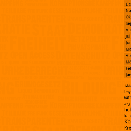
De
No
Ok
Se
Au
Ju
Ju
Ma
Ap
Mä
Fe
Ja
1.Ma
bay
auf
Weg
ho
kan
Ko
Kr