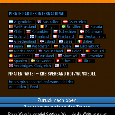
Pirate Parties International
Argentinien
Australien
Österreich
Weißrussland
Belgien
Brasilien
Kanada
Chile
Kolumbien
Tschechien
Dänemark
Estland
Finnland
Frankreich
Deutschland
Griechenland
Island
Israel
Italien
Japan
Kasachstan
Litauen
Luxemburg
Niederlande
Neuseeland
Polen
Portugal
Rumänien
Russland
Slowakei
Slowenien
Spanien
Schweden
Schweiz
Türkei
Vereinigtes Königreich
USA
Piratenpartei – Kreisverband Hof/Wunsiedel
https://piratenpartei-hof-wunsiedel.de/
Anmelden
Feed
Zurück nach oben.
Zurück zum Anfang des Textes.
Diese Website benutzt Cookies. Wenn du die Website weiter