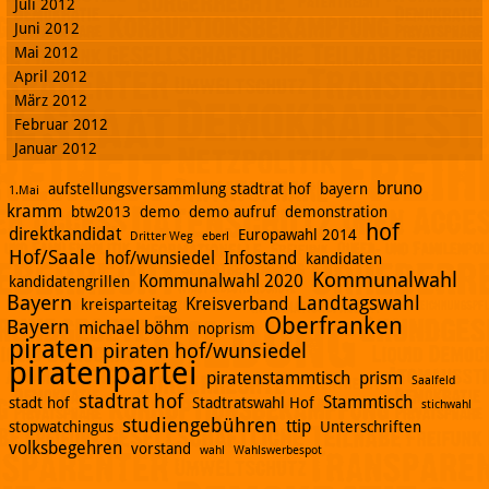
Juli 2012
Juni 2012
Mai 2012
April 2012
März 2012
Februar 2012
Januar 2012
bruno
aufstellungsversammlung stadtrat hof
bayern
1.Mai
kramm
btw2013
demo
demo aufruf
demonstration
hof
direktkandidat
Europawahl 2014
Dritter Weg
eberl
Hof/Saale
hof/wunsiedel
Infostand
kandidaten
Kommunalwahl
Kommunalwahl 2020
kandidatengrillen
Bayern
Landtagswahl
Kreisverband
kreisparteitag
Oberfranken
Bayern
michael böhm
noprism
piraten
piraten hof/wunsiedel
piratenpartei
piratenstammtisch
prism
Saalfeld
stadtrat hof
Stammtisch
stadt hof
Stadtratswahl Hof
stichwahl
studiengebühren
ttip
stopwatchingus
Unterschriften
volksbegehren
vorstand
wahl
Wahlswerbespot