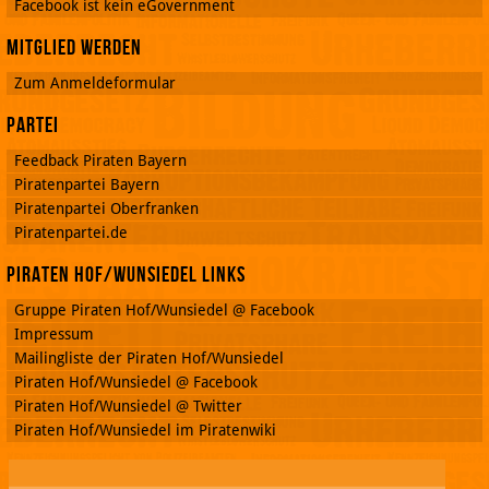
Facebook ist kein eGovernment
Mitglied werden
Zum Anmeldeformular
Partei
Feedback Piraten Bayern
Piratenpartei Bayern
Piratenpartei Oberfranken
Piratenpartei.de
Piraten Hof/Wunsiedel Links
www
.face
Gruppe Piraten Hof/Wunsiedel @ Facebook
book
Impressum
.com
Mailingliste der Piraten Hof/Wunsiedel
/Mic
Piraten Hof/Wunsiedel @ Facebook
hael
Piraten Hof/Wunsiedel @ Twitter
Boh
Piraten Hof/Wunsiedel im Piratenwiki
mPir
aten
part