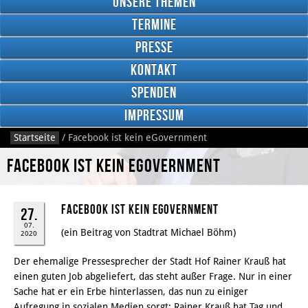
Unsere Themen
Termine
Presse
Kontakt
Google
Plus
Spenden
Impressum
Startseite
/
Facebook ist kein eGovernment
RSS
Feed
Facebook ist kein eGovernment
Facebook
Facebook ist kein eGovernment
27.
07.
(ein Beitrag von Stadtrat Michael Böhm)
2020
Der ehemalige Pressesprecher der Stadt Hof Rainer Krauß hat
einen guten Job abgeliefert, das steht außer Frage. Nur in einer
Sache hat er ein Erbe hinterlassen, das nun zu einiger
Aufregung in sozialen Medien sorgt: Rainer Krauß hat Tag und