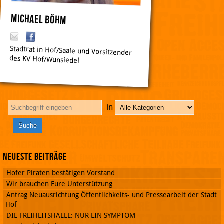
Michael Böhm
Stadtrat in Hof/Saale und Vorsitzender
des KV Hof/Wunsiedel
in
mich
ael.b
oeh
m@
pirat
Neueste Beiträge
en-
hofw
Hofer Piraten bestätigen Vorstand
un.d
Wir brauchen Eure Unterstützung
e
Antrag Neuausrichtung Öffentlichkeits- und Pressearbeit der Stadt
Hof
DIE FREIHEITSHALLE: NUR EIN SYMPTOM