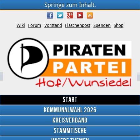
Springe zum Inhalt.
Wiki
Forum
Vorstand
Flaschenpost
Spenden
Shop
Start
Kommunalwahl 2026
Kreisverband
YouTube
Stammtische
Twitter