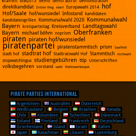
kramm
btw2013
demo
demo aufruf
demonstration
hof
direktkandidat
Europawahl 2014
Dritter Weg
eberl
Hof/Saale
hof/wunsiedel
Infostand
kandidaten
Kommunalwahl
Kommunalwahl 2020
kandidatengrillen
Bayern
Landtagswahl
Kreisverband
kreisparteitag
Oberfranken
Bayern
michael böhm
noprism
piraten
piraten hof/wunsiedel
piratenpartei
piratenstammtisch
prism
Saalfeld
stadtrat hof
Stammtisch
stadt hof
Stadtratswahl Hof
stichwahl
studiengebühren
ttip
stopwatchingus
Unterschriften
volksbegehren
vorstand
wahl
Wahlswerbespot
Pirate Parties International
Argentinien
Australien
Österreich
Weißrussland
Belgien
Brasilien
Kanada
Chile
Kolumbien
Tschechien
Dänemark
Estland
Finnland
Frankreich
Deutschland
Griechenland
Island
Israel
Italien
Japan
Kasachstan
Litauen
Luxemburg