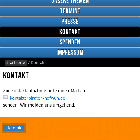
Unsere Themen
Termine
Presse
Kontakt
Google
Plus
Spenden
Impressum
Startseite
/
Kontakt
RSS
Feed
Kontakt
Facebook
Zur Kontaktaufnahme bitte eine eMail an
kontakt@piraten-hofwun.de
senden. Wir melden uns umgehend.
Kontakt