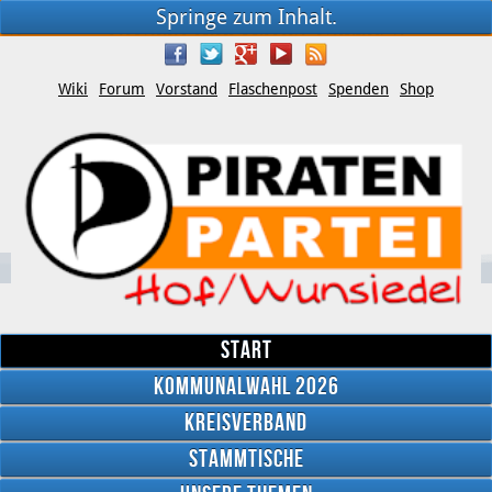
Springe zum Inhalt.
Wiki
Forum
Vorstand
Flaschenpost
Spenden
Shop
Start
Kommunalwahl 2026
Kreisverband
YouTube
Stammtische
Twitter