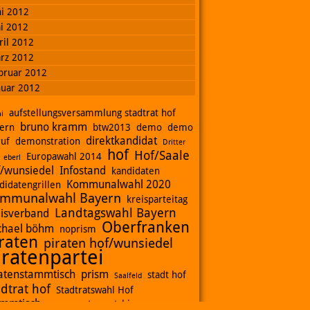
ni 2012
i 2012
ril 2012
rz 2012
bruar 2012
nuar 2012
aufstellungsversammlung stadtrat hof
i
bruno kramm
ern
btw2013
demo
demo
direktkandidat
ruf
demonstration
Dritter
hof
Hof/Saale
Europawahl 2014
eberl
f/wunsiedel
Infostand
kandidaten
Kommunalwahl 2020
didatengrillen
mmunalwahl Bayern
kreisparteitag
Landtagswahl Bayern
eisverband
Oberfranken
chael böhm
noprism
raten
piraten hof/wunsiedel
iratenpartei
ratenstammtisch
prism
stadt hof
Saalfeld
adtrat hof
Stadtratswahl Hof
ammtisch
stopwatchingus
stichwahl