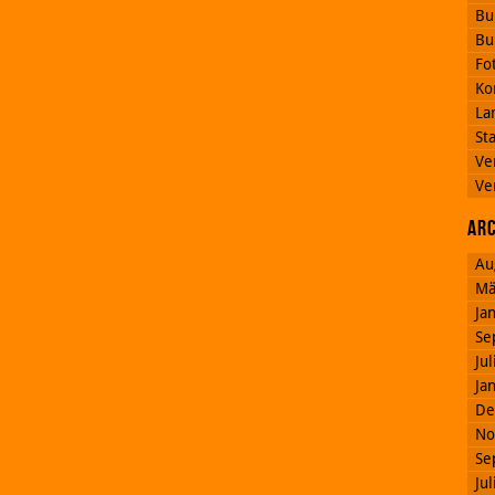
Bu
Bu
Fo
Ko
La
St
Ve
Ve
Ar
Au
Mä
Ja
Se
Ju
Ja
De
No
Se
Ju