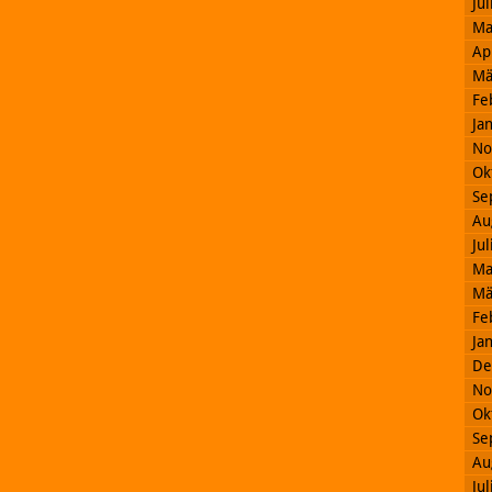
Ju
Ma
Ap
Mä
Fe
Ja
No
Ok
Se
Au
Ju
Ma
Mä
Fe
Ja
De
No
Ok
Se
Au
Ju