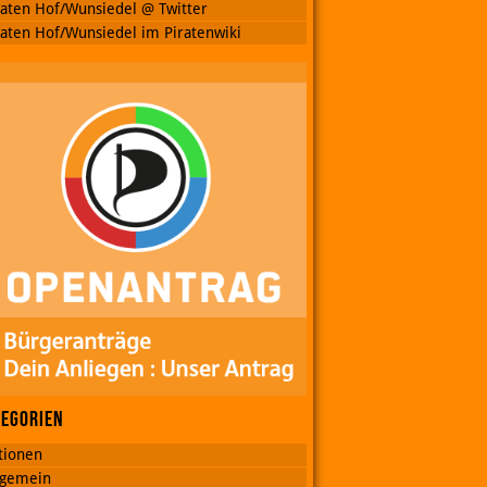
raten Hof/Wunsiedel @ Twitter
raten Hof/Wunsiedel im Piratenwiki
tegorien
tionen
lgemein