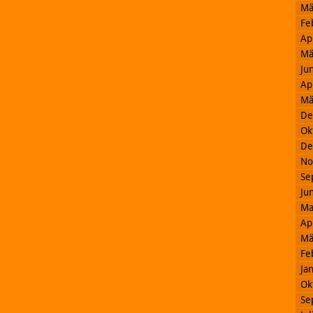
Mä
Fe
Ap
Mä
Ju
Ap
Mä
De
Ok
De
No
Se
Ju
Ma
Ap
Mä
Fe
Ja
Ok
Se