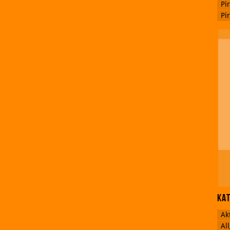
Pi
Pi
Ka
Ak
Al