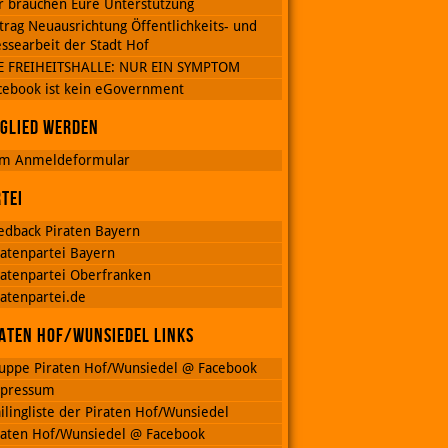
r brauchen Eure Unterstützung
trag Neuausrichtung Öffentlichkeits- und
ssearbeit der Stadt Hof
E FREIHEITSHALLE: NUR EIN SYMPTOM
cebook ist kein eGovernment
glied werden
m Anmeldeformular
tei
edback Piraten Bayern
ratenpartei Bayern
ratenpartei Oberfranken
ratenpartei.de
aten Hof/Wunsiedel Links
uppe Piraten Hof/Wunsiedel @ Facebook
pressum
ilingliste der Piraten Hof/Wunsiedel
raten Hof/Wunsiedel @ Facebook