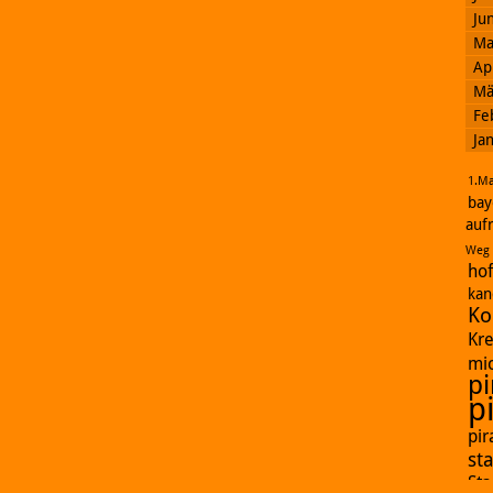
Ju
Ma
Ap
Mä
Fe
Ja
1.Ma
bay
auf
Weg
ho
kan
Ko
Kr
mi
pi
p
pi
st
St