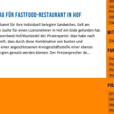
Wi
An
Pre
ag für Fastfood-Restaurant in Hof
DI
Google
Fa
Plus
kannt für ihre individuell belegten Sandwiches, ließ am
e Suche für einen Lizenznehmer in Hof ein Ende gefunden hat.
Mit
isverband Hof/Wunsiedel der Piratenpartei. Man habe nach
Zu
ellt, dass durch diese Kombination von bunten und
RSS
 einer angeschlossenen Kreisgeschäftsstelle einer ebenso
Feed
Par
Facebook
rgien genutzt werden können. Der Pressesprecher de...
Fe
Pi
Pi
Pi
Pir
Gr
Im
Ma
Pi