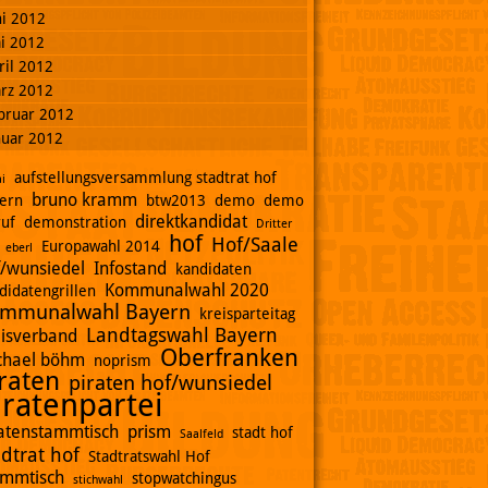
ni 2012
i 2012
ril 2012
rz 2012
bruar 2012
nuar 2012
aufstellungsversammlung stadtrat hof
i
bruno kramm
ern
btw2013
demo
demo
direktkandidat
ruf
demonstration
Dritter
hof
Hof/Saale
Europawahl 2014
eberl
f/wunsiedel
Infostand
kandidaten
Kommunalwahl 2020
didatengrillen
mmunalwahl Bayern
kreisparteitag
Landtagswahl Bayern
eisverband
Oberfranken
chael böhm
noprism
raten
piraten hof/wunsiedel
iratenpartei
ratenstammtisch
prism
stadt hof
Saalfeld
adtrat hof
Stadtratswahl Hof
ammtisch
stopwatchingus
stichwahl