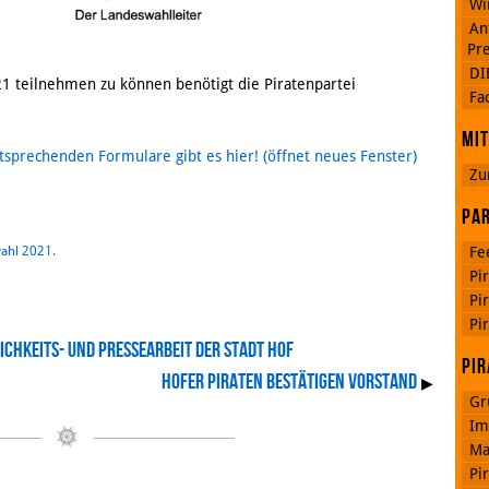
Wi
An
Pre
DI
 teilnehmen zu können benötigt die Piratenpartei
Google
Fa
Plus
Mit
tsprechenden Formulare gibt es hier! (öffnet neues Fenster)
Zu
RSS
Feed
Par
Facebook
ahl 2021
.
Fe
Pi
Pi
Pi
chkeits- und Pressearbeit der Stadt Hof
Pir
Hofer Piraten bestätigen Vorstand
▶
Gr
Im
Ma
Pi