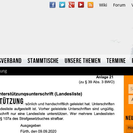
Wiki
Forum
sverband
Stammtische
Unsere Themen
Termine
zung
stützung
YouTube
Neu
Twitter
Ho