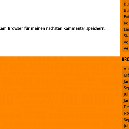
Bu
Bu
Fo
Ko
esem Browser für meinen nächsten Kommentar speichern.
La
St
Ve
Ve
Ar
Au
Mä
Ja
Se
Ju
Ja
De
No
Se
Ju