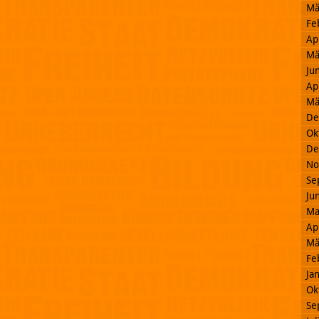
Mä
Fe
Ap
Mä
Ju
Ap
Mä
De
Ok
De
No
Se
Ju
Ma
Ap
Mä
Fe
Ja
Ok
Se