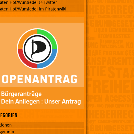
raten Hof/Wunsiedel @ Twitter
raten Hof/Wunsiedel im Piratenwiki
tegorien
tionen
lgemein