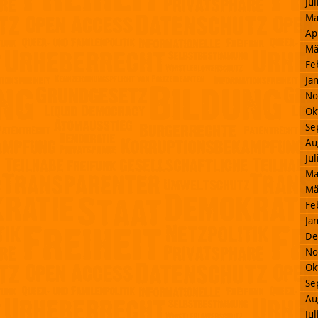
Ju
Ma
Ap
Mä
Fe
Ja
No
Ok
Se
Au
Ju
Ma
Mä
Fe
Ja
De
No
Ok
Se
Au
Ju