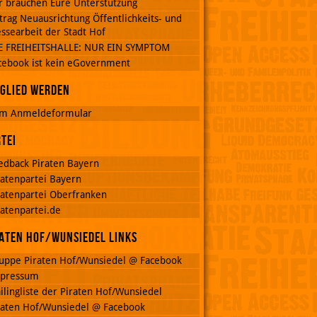
r brauchen Eure Unterstützung
trag Neuausrichtung Öffentlichkeits- und
ssearbeit der Stadt Hof
E FREIHEITSHALLE: NUR EIN SYMPTOM
cebook ist kein eGovernment
glied werden
m Anmeldeformular
tei
edback Piraten Bayern
ratenpartei Bayern
ratenpartei Oberfranken
ratenpartei.de
aten Hof/Wunsiedel Links
uppe Piraten Hof/Wunsiedel @ Facebook
pressum
ilingliste der Piraten Hof/Wunsiedel
raten Hof/Wunsiedel @ Facebook