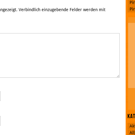
Pi
Pi
 angezeigt. Verbindlich einzugebende Felder werden mit
Ka
Ak
Al