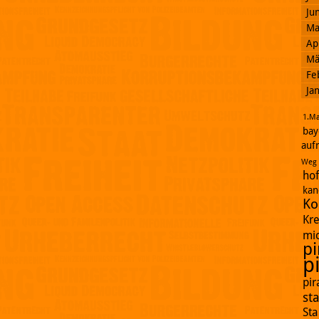
Ju
Ma
Ap
Mä
Fe
Ja
1.Ma
bay
auf
Weg
ho
kan
Ko
Kr
mi
pi
p
pi
st
St