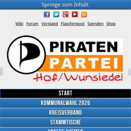
Springe zum Inhalt.
Wiki
Forum
Vorstand
Flaschenpost
Spenden
Shop
Start
Kommunalwahl 2026
Kreisverband
YouTube
Stammtische
Twitter