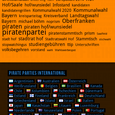
Hof/Saale
hof/wunsiedel
Infostand
kandidaten
Kommunalwahl
Kommunalwahl 2020
kandidatengrillen
Bayern
Landtagswahl
Kreisverband
kreisparteitag
Oberfranken
Bayern
michael böhm
noprism
piraten
piraten hof/wunsiedel
piratenpartei
piratenstammtisch
prism
Saalfeld
stadtrat hof
Stammtisch
stadt hof
Stadtratswahl Hof
stichwahl
studiengebühren
ttip
stopwatchingus
Unterschriften
volksbegehren
vorstand
wahl
Wahlswerbespot
Pirate Parties International
Argentinien
Australien
Österreich
Weißrussland
Belgien
Brasilien
Kanada
Chile
Kolumbien
Tschechien
Dänemark
Estland
Finnland
Frankreich
Deutschland
Griechenland
Island
Israel
Italien
Japan
Kasachstan
Litauen
Luxemburg
Niederlande
Neuseeland
Polen
Portugal