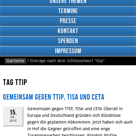
Unsere Themen
Termine
Presse
Kontakt
Google
Plus
Spenden
Impressum
Startseite
/
Einträge nach dem Schlüsselwort
"ttip"
RSS
Feed
Facebook
Tag ttip
Gemeinsam gegen TTIP, TISA und CETA
Gemeinsam gegen TTIP, TISA und CETA Überall in
15.
Europa und Deutschland gründen sich Bündnisse
04.
2015
gegen die geplanten Abkommen. Jetzt haben sich auch
in Hof die Gegner getroffen und eine enge
Zusammenarbeit beschlossen. Bündnis 90/Die