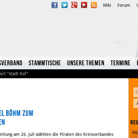
Wiki
Forum
sverband
Stammtische
Unsere Themen
Termine
ort
"stadt hof"
el Böhm zum
YouTube
en
Neu
Twitter
Ho
mlung am 26. Juli wählten die Piraten des Kreisverbandes