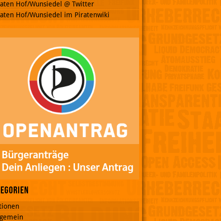
raten Hof/Wunsiedel @ Twitter
raten Hof/Wunsiedel im Piratenwiki
tegorien
tionen
lgemein