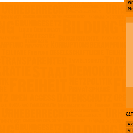
Pi
Pi
Ka
Ak
Al