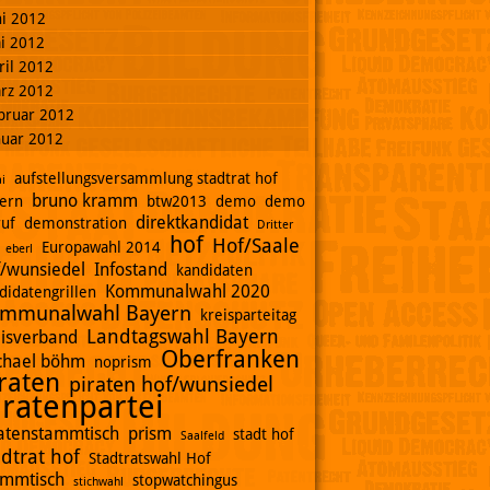
ni 2012
i 2012
ril 2012
rz 2012
bruar 2012
nuar 2012
aufstellungsversammlung stadtrat hof
i
bruno kramm
ern
btw2013
demo
demo
direktkandidat
ruf
demonstration
Dritter
hof
Hof/Saale
Europawahl 2014
eberl
f/wunsiedel
Infostand
kandidaten
Kommunalwahl 2020
didatengrillen
mmunalwahl Bayern
kreisparteitag
Landtagswahl Bayern
eisverband
Oberfranken
chael böhm
noprism
raten
piraten hof/wunsiedel
iratenpartei
ratenstammtisch
prism
stadt hof
Saalfeld
adtrat hof
Stadtratswahl Hof
ammtisch
stopwatchingus
stichwahl