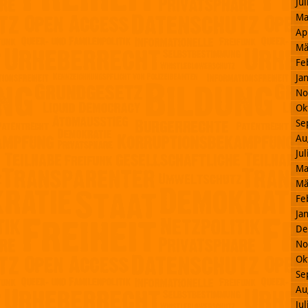
Ju
Ma
Ap
Mä
Fe
Ja
No
Ok
Se
Au
Ju
Ma
Mä
Fe
Ja
De
No
Ok
Se
Au
Ju