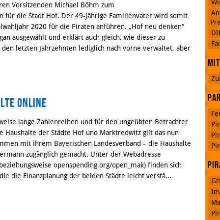
Wi
hren Vorsitzenden Michael Böhm zum
An
für die Stadt Hof. Der 49-jährige Familienvater wird somit
Pre
hljahr 2020 für die Piraten anführen. „Hof neu denken“
DI
gan ausgewählt und erklärt auch gleich, wie dieser zu
Google
Fa
Plus
n den letzten Jahrzehnten lediglich nach vorne verwaltet, aber
Mit
Zu
RSS
Feed
Par
lte online
Facebook
Fe
rweise lange Zahlenreihen und für den ungeübten Betrachter
Pi
ie Haushalte der Städte Hof und Marktredwitz gilt das nun
Pi
ammen mit ihrem Bayerischen Landesverband – die Haushalte
Pi
edermann zugänglich gemacht. Unter der Webadresse
Pir
beziehungsweise openspending.org/open_mak) finden sich
die die Finanzplanung der beiden Städte leicht verstä...
Gr
Im
Ma
Pi