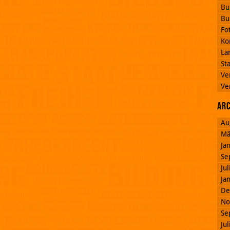
Bu
Bu
Fo
Ko
La
St
Ve
Ve
Ar
Au
Mä
Ja
Se
Ju
Ja
De
No
Se
Ju