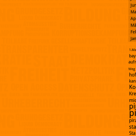
Ju
Ma
Ap
Mä
Fe
Ja
1.Ma
bay
auf
Weg
ho
kan
Ko
Kr
mi
pi
p
pi
st
St