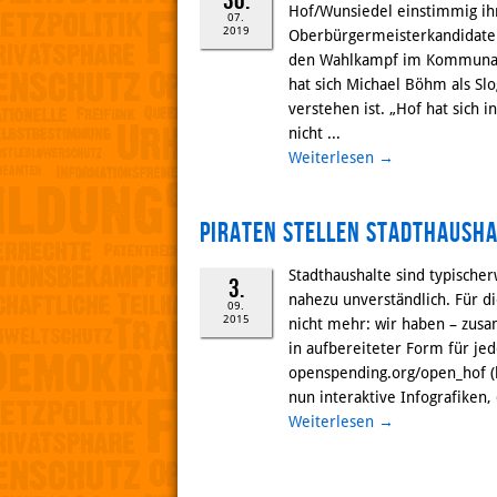
30.
Hof/Wunsiedel einstimmig i
07.
2019
Oberbürgermeisterkandidaten 
den Wahlkampf im Kommunalwa
hat sich Michael Böhm als Slo
verstehen ist. „Hof hat sich i
nicht ...
Weiterlesen
→
Piraten stellen Stadthausha
Stadthaushalte sind typische
3.
nahezu unverständlich. Für d
09.
2015
nicht mehr: wir haben – zus
in aufbereiteter Form für j
openspending.org/open_hof (
nun interaktive Infografiken, 
Weiterlesen
→