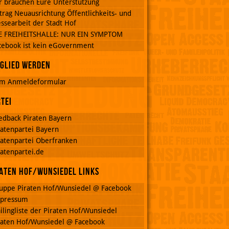
r brauchen Eure Unterstützung
trag Neuausrichtung Öffentlichkeits- und
ssearbeit der Stadt Hof
E FREIHEITSHALLE: NUR EIN SYMPTOM
cebook ist kein eGovernment
glied werden
m Anmeldeformular
tei
edback Piraten Bayern
ratenpartei Bayern
ratenpartei Oberfranken
ratenpartei.de
aten Hof/Wunsiedel Links
uppe Piraten Hof/Wunsiedel @ Facebook
pressum
ilingliste der Piraten Hof/Wunsiedel
raten Hof/Wunsiedel @ Facebook