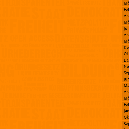
Mä
Fe
Ap
Mä
Ju
Ap
Mä
De
Ok
De
No
Se
Ju
Ma
Ap
Mä
Fe
Ja
Ok
Se