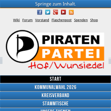
Springe zum Inhalt.
Wiki
Forum
Vorstand
Flaschenpost
Spenden
Shop
Start
Kommunalwahl 2026
Kreisverband
YouTube
Stammtische
Twitter