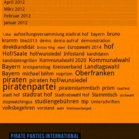
April 2012
März 2012
Februar 2012
Januar 2012
bruno
aufstellungsversammlung stadtrat hof
bayern
1.Mai
kramm
btw2013
demo
demo aufruf
demonstration
hof
direktkandidat
Europawahl 2014
Dritter Weg
eberl
Hof/Saale
hof/wunsiedel
Infostand
kandidaten
Kommunalwahl
Kommunalwahl 2020
kandidatengrillen
Bayern
Landtagswahl
Kreisverband
kreisparteitag
Oberfranken
Bayern
michael böhm
noprism
piraten
piraten hof/wunsiedel
piratenpartei
piratenstammtisch
prism
Saalfeld
stadtrat hof
Stammtisch
stadt hof
Stadtratswahl Hof
stichwahl
studiengebühren
ttip
stopwatchingus
Unterschriften
volksbegehren
vorstand
wahl
Wahlswerbespot
Pirate Parties International