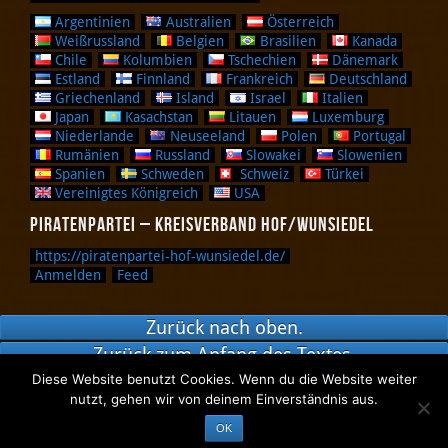
Argentinien
Australien
Österreich
Weißrussland
Belgien
Brasilien
Kanada
Chile
Kolumbien
Tschechien
Dänemark
Estland
Finnland
Frankreich
Deutschland
Griechenland
Island
Israel
Italien
Japan
Kasachstan
Litauen
Luxemburg
Niederlande
Neuseeland
Polen
Portugal
Rumänien
Russland
Slowakei
Slowenien
Spanien
Schweden
Schweiz
Türkei
Vereinigtes Königreich
USA
Piratenpartei – Kreisverband Hof/Wunsiedel
https://piratenpartei-hof-wunsiedel.de/
Anmelden
Feed
Zurück nach oben.
Zurück zum Anfang des Textes.
Diese Website benutzt Cookies. Wenn du die Website weiter
nutzt, gehen wir von deinem Einverständnis aus.
Piraten in Oberfranken
OK