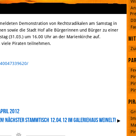
Wi
An
Pre
DI
gemeldeten Demonstration von Rechtsradikalen am Samstag in
Google
Fa
Plus
chen sowie die Stadt Hof alle Bürgerinnen und Bürger zu einer
ag (31.03.) um 16.00 Uhr an der Marienkirche auf.
Mit
 viele Piraten teilnehmen.
Zu
RSS
Feed
Par
Facebook
840047339620/
Fe
Pi
Pi
Pi
Pir
April 2012
Gr
Im
n! Nächster Stammtisch 12.04.12 im Galeriehaus Weinelt!
▶
Ma
Pi