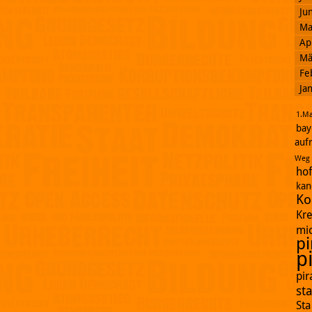
Ju
Ma
Ap
Mä
Fe
Ja
1.Ma
bay
auf
Weg
ho
kan
Ko
Kr
mi
pi
p
pi
st
St