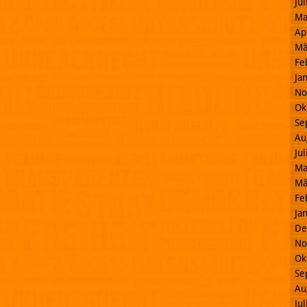
Ju
Ma
Ap
Mä
Fe
Ja
No
Ok
Se
Au
Ju
Ma
Mä
Fe
Ja
De
No
Ok
Se
Au
Ju