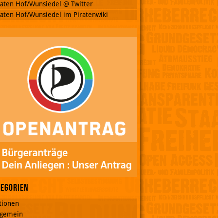
raten Hof/Wunsiedel @ Twitter
raten Hof/Wunsiedel im Piratenwiki
tegorien
tionen
lgemein