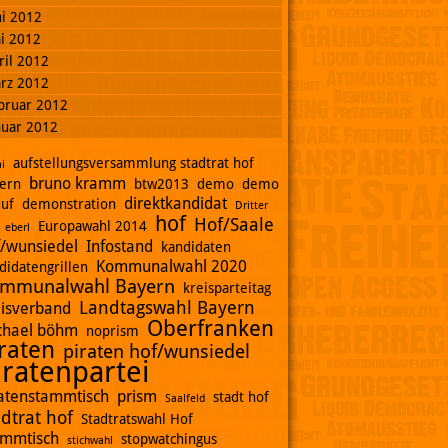
ni 2012
i 2012
ril 2012
rz 2012
bruar 2012
nuar 2012
aufstellungsversammlung stadtrat hof
i
bruno kramm
ern
btw2013
demo
demo
direktkandidat
ruf
demonstration
Dritter
hof
Hof/Saale
Europawahl 2014
eberl
f/wunsiedel
Infostand
kandidaten
Kommunalwahl 2020
didatengrillen
mmunalwahl Bayern
kreisparteitag
Landtagswahl Bayern
eisverband
Oberfranken
chael böhm
noprism
raten
piraten hof/wunsiedel
iratenpartei
ratenstammtisch
prism
stadt hof
Saalfeld
adtrat hof
Stadtratswahl Hof
ammtisch
stopwatchingus
stichwahl