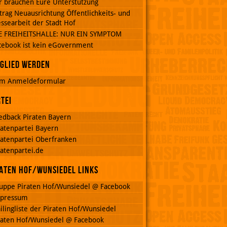
r brauchen Eure Unterstützung
trag Neuausrichtung Öffentlichkeits- und
ssearbeit der Stadt Hof
E FREIHEITSHALLE: NUR EIN SYMPTOM
cebook ist kein eGovernment
glied werden
m Anmeldeformular
tei
edback Piraten Bayern
ratenpartei Bayern
ratenpartei Oberfranken
ratenpartei.de
aten Hof/Wunsiedel Links
uppe Piraten Hof/Wunsiedel @ Facebook
pressum
ilingliste der Piraten Hof/Wunsiedel
raten Hof/Wunsiedel @ Facebook