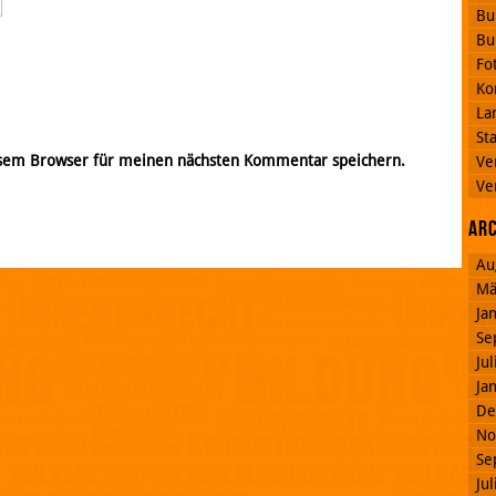
Bu
Bu
Fo
Ko
La
St
esem Browser für meinen nächsten Kommentar speichern.
Ve
Ve
Ar
Au
Mä
Ja
Se
Ju
Ja
De
No
Se
Ju