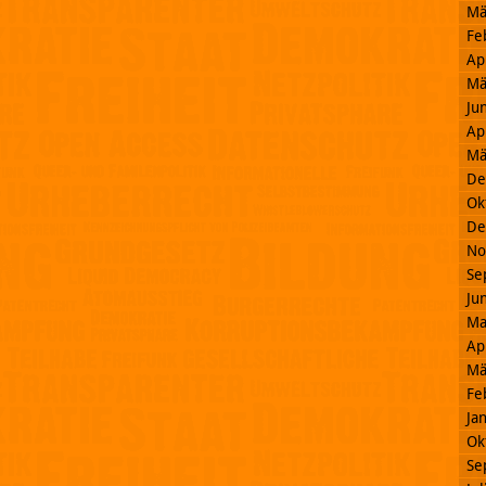
Mä
Fe
Ap
Mä
Ju
Ap
Mä
De
Ok
De
No
Se
Ju
Ma
Ap
Mä
Fe
Ja
Ok
Se