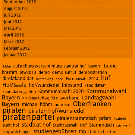
September 2012
August 2012
Juli 2012
Juni 2012
Mai 2012
April 2012
März 2012
Februar 2012
Januar 2012
bruno
aufstellungsversammlung stadtrat hof
bayern
1.Mai
kramm
btw2013
demo
demo aufruf
demonstration
hof
direktkandidat
Europawahl 2014
Dritter Weg
eberl
Hof/Saale
hof/wunsiedel
Infostand
kandidaten
Kommunalwahl
Kommunalwahl 2020
kandidatengrillen
Bayern
Landtagswahl
Kreisverband
kreisparteitag
Oberfranken
Bayern
michael böhm
noprism
piraten
piraten hof/wunsiedel
piratenpartei
piratenstammtisch
prism
Saalfeld
stadtrat hof
Stammtisch
stadt hof
Stadtratswahl Hof
stichwahl
studiengebühren
ttip
stopwatchingus
Unterschriften