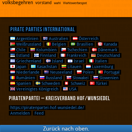
volksbegehren
vorstand
wahl
Wahlswerbespot
Pirate Parties International
Argentinien
Australien
Österreich
Weißrussland
Belgien
Brasilien
Kanada
Chile
Kolumbien
Tschechien
Dänemark
Estland
Finnland
Frankreich
Deutschland
Griechenland
Island
Israel
Italien
Japan
Kasachstan
Litauen
Luxemburg
Niederlande
Neuseeland
Polen
Portugal
Rumänien
Russland
Slowakei
Slowenien
Spanien
Schweden
Schweiz
Türkei
Vereinigtes Königreich
USA
Piratenpartei – Kreisverband Hof/Wunsiedel
https://piratenpartei-hof-wunsiedel.de/
Anmelden
Feed
Zurück nach oben.