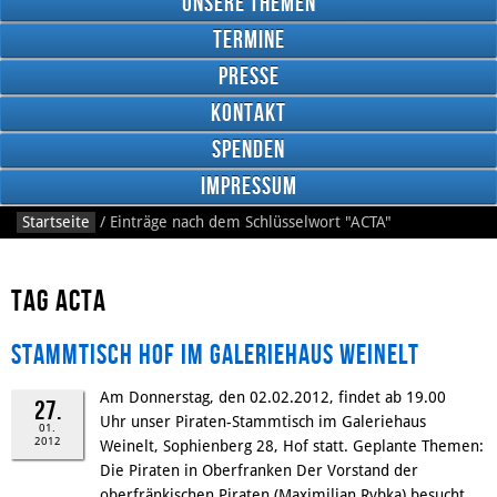
Unsere Themen
Termine
Presse
Kontakt
Google
Plus
Spenden
Impressum
Startseite
/
Einträge nach dem Schlüsselwort
"ACTA"
RSS
Feed
Facebook
Tag ACTA
Stammtisch Hof im Galeriehaus Weinelt
Am Donnerstag, den 02.02.2012, findet ab 19.00
27.
Uhr unser Piraten-Stammtisch im Galeriehaus
01.
2012
Weinelt, Sophienberg 28, Hof statt. Geplante Themen:
Die Piraten in Oberfranken Der Vorstand der
oberfränkischen Piraten (Maximilian Rybka) besucht