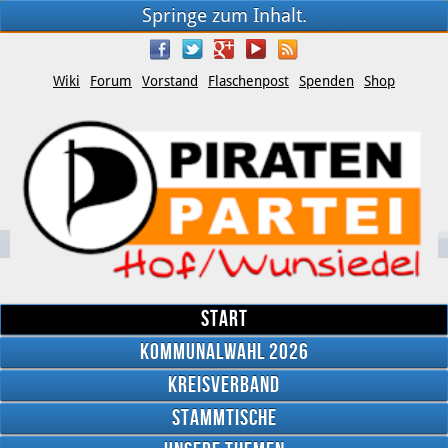
Springe zum Inhalt.
Wiki
Forum
Vorstand
Flaschenpost
Spenden
Shop
Start
Kommunalwahl 2026
Kreisverband
YouTube
Stammtische
Twitter