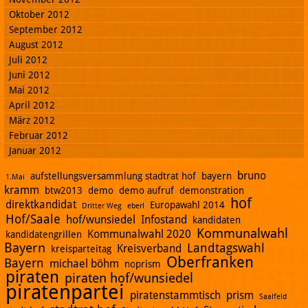
Oktober 2012
September 2012
August 2012
Juli 2012
Juni 2012
Mai 2012
April 2012
März 2012
Februar 2012
Januar 2012
bruno
aufstellungsversammlung stadtrat hof
bayern
1.Mai
kramm
btw2013
demo
demo aufruf
demonstration
hof
direktkandidat
Europawahl 2014
Dritter Weg
eberl
Hof/Saale
hof/wunsiedel
Infostand
kandidaten
Kommunalwahl
Kommunalwahl 2020
kandidatengrillen
Bayern
Landtagswahl
Kreisverband
kreisparteitag
Oberfranken
Bayern
michael böhm
noprism
piraten
piraten hof/wunsiedel
piratenpartei
piratenstammtisch
prism
Saalfeld