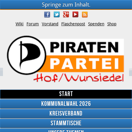
Springe zum Inhalt.
Wiki
Forum
Vorstand
Flaschenpost
Spenden
Shop
Start
Kommunalwahl 2026
Kreisverband
YouTube
Stammtische
Twitter