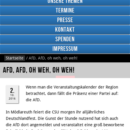
Unsere Themen
Termine
Presse
Kontakt
Google
Plus
Spenden
Impressum
Startseite
/
AfD, AfD, oh weh, oh weh!
RSS
Feed
AfD, AfD, oh weh, oh weh!
Facebook
Wenn man die Veranstaltungskalender der Region
2.
betrachtet, dann fällt die Präsenz einer Partei auf:
10.
2016
die AfD.
In Mödlareuth feiert die CSU morgen ihr alljährliches
Deutschlandfest. Die Gunst der Stunde nutzend hat sich auch
die AfD dort angemeldet und veranstaltet eine groß beworbene