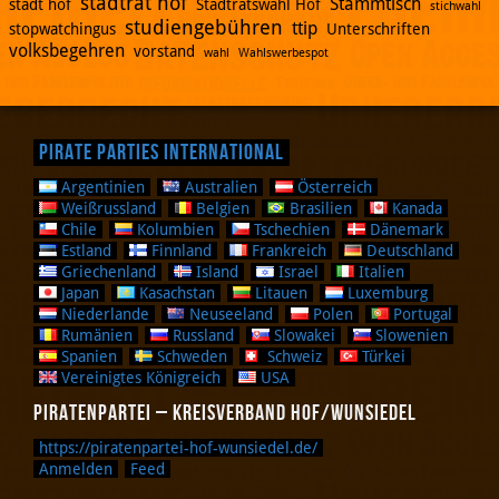
stadtrat hof
Stammtisch
stadt hof
Stadtratswahl Hof
stichwahl
studiengebühren
ttip
stopwatchingus
Unterschriften
volksbegehren
vorstand
wahl
Wahlswerbespot
Pirate Parties International
Argentinien
Australien
Österreich
Weißrussland
Belgien
Brasilien
Kanada
Chile
Kolumbien
Tschechien
Dänemark
Estland
Finnland
Frankreich
Deutschland
Griechenland
Island
Israel
Italien
Japan
Kasachstan
Litauen
Luxemburg
Niederlande
Neuseeland
Polen
Portugal
Rumänien
Russland
Slowakei
Slowenien
Spanien
Schweden
Schweiz
Türkei
Vereinigtes Königreich
USA
Piratenpartei – Kreisverband Hof/Wunsiedel
https://piratenpartei-hof-wunsiedel.de/
Anmelden
Feed