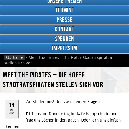
Unsere Themen
Termine
Presse
Kontakt
Google
Plus
Spenden
Impressum
Startseite
/
Meet the Pirates – Die Hofer Stadtratspiraten
RSS
stellen sich vor
Feed
Facebook
Meet the Pirates – Die Hofer
Stadtratspiraten stellen sich vor
Wir stellen uns! Und zwar deinen Fragen!
14.
01.
2020
Triff uns am Donnerstag im Kafé Kampschulte und
frag uns Löcher in den Bauch. Oder lern uns einfach
kennen.