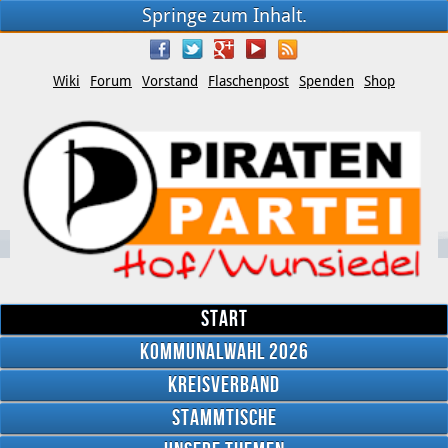
Springe zum Inhalt.
Wiki
Forum
Vorstand
Flaschenpost
Spenden
Shop
Start
Kommunalwahl 2026
Kreisverband
YouTube
Stammtische
Twitter