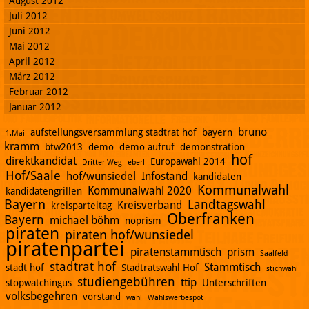
August 2012
Juli 2012
Juni 2012
Mai 2012
April 2012
März 2012
Februar 2012
Januar 2012
bruno
aufstellungsversammlung stadtrat hof
bayern
1.Mai
kramm
btw2013
demo
demo aufruf
demonstration
hof
direktkandidat
Europawahl 2014
Dritter Weg
eberl
Hof/Saale
hof/wunsiedel
Infostand
kandidaten
Kommunalwahl
Kommunalwahl 2020
kandidatengrillen
Bayern
Landtagswahl
Kreisverband
kreisparteitag
Oberfranken
Bayern
michael böhm
noprism
piraten
piraten hof/wunsiedel
piratenpartei
piratenstammtisch
prism
Saalfeld
stadtrat hof
Stammtisch
stadt hof
Stadtratswahl Hof
stichwahl
studiengebühren
ttip
stopwatchingus
Unterschriften
volksbegehren
vorstand
wahl
Wahlswerbespot