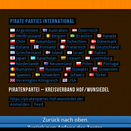
Pirate Parties International
Argentinien
Australien
Österreich
Weißrussland
Belgien
Brasilien
Kanada
Chile
Kolumbien
Tschechien
Dänemark
Estland
Finnland
Frankreich
Deutschland
Griechenland
Island
Israel
Italien
Japan
Kasachstan
Litauen
Luxemburg
Niederlande
Neuseeland
Polen
Portugal
Rumänien
Russland
Slowakei
Slowenien
Spanien
Schweden
Schweiz
Türkei
Vereinigtes Königreich
USA
Piratenpartei – Kreisverband Hof/Wunsiedel
https://piratenpartei-hof-wunsiedel.de/
Anmelden
Feed
Zurück nach oben.
Zurück zum Anfang des Textes.