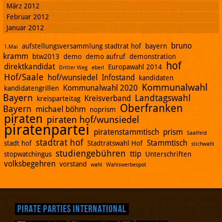
März 2012
Februar 2012
Januar 2012
bruno
aufstellungsversammlung stadtrat hof
bayern
1.Mai
kramm
btw2013
demo
demo aufruf
demonstration
hof
direktkandidat
Europawahl 2014
Dritter Weg
eberl
Hof/Saale
hof/wunsiedel
Infostand
kandidaten
Kommunalwahl
Kommunalwahl 2020
kandidatengrillen
Bayern
Landtagswahl
Kreisverband
kreisparteitag
Oberfranken
Bayern
michael böhm
noprism
piraten
piraten hof/wunsiedel
piratenpartei
piratenstammtisch
prism
Saalfeld
stadtrat hof
Stammtisch
stadt hof
Stadtratswahl Hof
stichwahl
studiengebühren
ttip
stopwatchingus
Unterschriften
volksbegehren
vorstand
wahl
Wahlswerbespot
Pirate Parties International