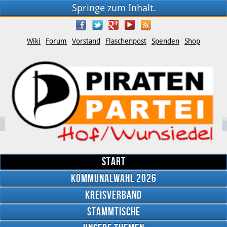
Springe zum Inhalt.
Wiki
Forum
Vorstand
Flaschenpost
Spenden
Shop
Start
Kommunalwahl 2026
Kreisverband
YouTube
Stammtische
Twitter