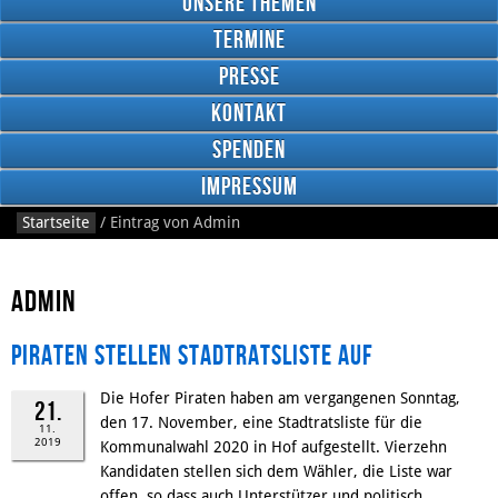
Unsere Themen
Termine
Presse
Kontakt
Google
Plus
Spenden
Impressum
Startseite
/
Eintrag von
Admin
RSS
Feed
Facebook
Admin
Piraten stellen Stadtratsliste auf
Die Hofer Piraten haben am vergangenen Sonntag,
21.
den 17. November, eine Stadtratsliste für die
11.
2019
Kommunalwahl 2020 in Hof aufgestellt. Vierzehn
Kandidaten stellen sich dem Wähler, die Liste war
offen, so dass auch Unterstützer und politisch