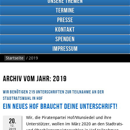
Unsere Themen
Termine
Presse
Kontakt
Google
Plus
Spenden
Impressum
Startseite
/
2019
RSS
Feed
Facebook
Archiv vom Jahr: 2019
Wir benötigen 215 Unterschriften zur Teilnahme an der
Stadtratswahl in Hof
Ein neues Hof braucht deine Unterschrift!
Wir, die Piratenpartei Hof/Wunsiedel und ihre
20.
Unterstützer, wollen im März 2020 an den Stadtrats-
12.
2019