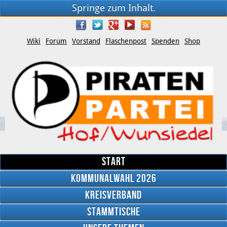
Springe zum Inhalt.
Wiki
Forum
Vorstand
Flaschenpost
Spenden
Shop
Start
Kommunalwahl 2026
Kreisverband
YouTube
Stammtische
Twitter