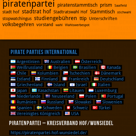
piratenpartei
piratenstammtisch
prism
Saalfeld
stadtrat hof
Stammtisch
stadt hof
Stadtratswahl Hof
stichwahl
studiengebühren
ttip
stopwatchingus
Unterschriften
volksbegehren
vorstand
wahl
Wahlswerbespot
Pirate Parties International
Argentinien
Australien
Österreich
Weißrussland
Belgien
Brasilien
Kanada
Chile
Kolumbien
Tschechien
Dänemark
Estland
Finnland
Frankreich
Deutschland
Griechenland
Island
Israel
Italien
Japan
Kasachstan
Litauen
Luxemburg
Niederlande
Neuseeland
Polen
Portugal
Rumänien
Russland
Slowakei
Slowenien
Spanien
Schweden
Schweiz
Türkei
Vereinigtes Königreich
USA
Piratenpartei – Kreisverband Hof/Wunsiedel
https://piratenpartei-hof-wunsiedel.de/