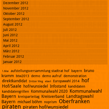
Dezember 2012
November 2012
Oktober 2012
September 2012
August 2012
Juli 2012
Juni 2012
Mai 2012
April 2012
März 2012
Februar 2012
Januar 2012
bruno
aufstellungsversammlung stadtrat hof
bayern
1.Mai
kramm
btw2013
demo
demo aufruf
demonstration
hof
direktkandidat
Europawahl 2014
Dritter Weg
eberl
Hof/Saale
hof/wunsiedel
Infostand
kandidaten
Kommunalwahl
Kommunalwahl 2020
kandidatengrillen
Bayern
Landtagswahl
Kreisverband
kreisparteitag
Oberfranken
Bayern
michael böhm
noprism
piraten
piraten hof/wunsiedel