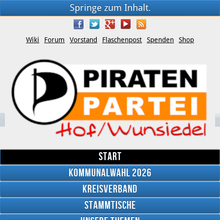
Springe zum Inhalt.
Wiki
Forum
Vorstand
Flaschenpost
Spenden
Shop
Start
Kommunalwahl 2026
Kreisverband
YouTube
Stammtische
Twitter