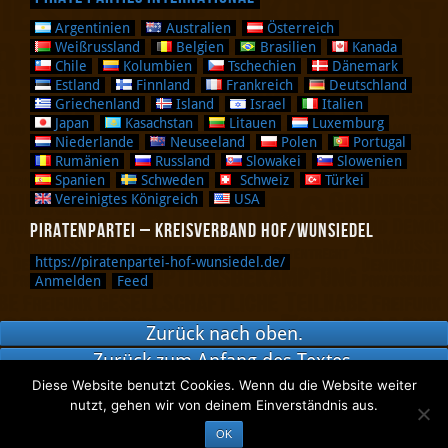
Argentinien
Australien
Österreich
Weißrussland
Belgien
Brasilien
Kanada
Chile
Kolumbien
Tschechien
Dänemark
Estland
Finnland
Frankreich
Deutschland
Griechenland
Island
Israel
Italien
Japan
Kasachstan
Litauen
Luxemburg
Niederlande
Neuseeland
Polen
Portugal
Rumänien
Russland
Slowakei
Slowenien
Spanien
Schweden
Schweiz
Türkei
Vereinigtes Königreich
USA
Piratenpartei – Kreisverband Hof/Wunsiedel
https://piratenpartei-hof-wunsiedel.de/
Anmelden
Feed
Zurück nach oben.
Zurück zum Anfang des Textes.
Diese Website benutzt Cookies. Wenn du die Website weiter
nutzt, gehen wir von deinem Einverständnis aus.
Piraten in Oberfranken
OK