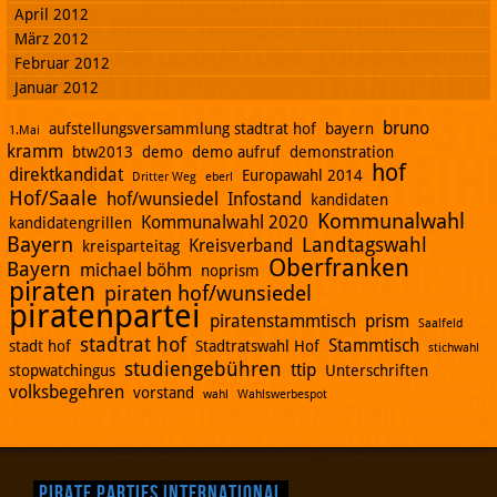
April 2012
März 2012
Februar 2012
Januar 2012
bruno
aufstellungsversammlung stadtrat hof
bayern
1.Mai
kramm
btw2013
demo
demo aufruf
demonstration
hof
direktkandidat
Europawahl 2014
Dritter Weg
eberl
Hof/Saale
hof/wunsiedel
Infostand
kandidaten
Kommunalwahl
Kommunalwahl 2020
kandidatengrillen
Bayern
Landtagswahl
Kreisverband
kreisparteitag
Oberfranken
Bayern
michael böhm
noprism
piraten
piraten hof/wunsiedel
piratenpartei
piratenstammtisch
prism
Saalfeld
stadtrat hof
Stammtisch
stadt hof
Stadtratswahl Hof
stichwahl
studiengebühren
ttip
stopwatchingus
Unterschriften
volksbegehren
vorstand
wahl
Wahlswerbespot
Pirate Parties International