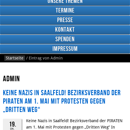
Unsere Themen
Termine
Presse
Kontakt
Google
Plus
Spenden
Impressum
Startseite
/
Eintrag von
Admin
RSS
Feed
Facebook
Admin
Keine Nazis in Saalfeld! Bezirksverband der
PIRATEN am 1. Mai mit Protesten gegen
„Dritten Weg“
Keine Nazis in Saalfeld! Bezirksverband der PIRATEN
19.
am 1. Mai mit Protesten gegen „Dritten Weg“ In
04.