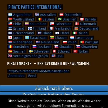
Pirate Parties International
Argentinien
Australien
Österreich
Weißrussland
Belgien
Brasilien
Kanada
Chile
Kolumbien
Tschechien
Dänemark
Estland
Finnland
Frankreich
Deutschland
Griechenland
Island
Israel
Italien
Japan
Kasachstan
Litauen
Luxemburg
Niederlande
Neuseeland
Polen
Portugal
Rumänien
Russland
Slowakei
Slowenien
Spanien
Schweden
Schweiz
Türkei
Vereinigtes Königreich
USA
Piratenpartei – Kreisverband Hof/Wunsiedel
https://piratenpartei-hof-wunsiedel.de/
Anmelden
Feed
Zurück nach oben.
Zurück zum Anfang des Textes.
Diese Website benutzt Cookies. Wenn du die Website weiter
nutzt, gehen wir von deinem Einverständnis aus.