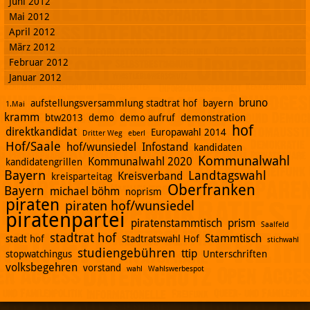
Juni 2012
Mai 2012
April 2012
März 2012
Februar 2012
Januar 2012
bruno
aufstellungsversammlung stadtrat hof
bayern
1.Mai
kramm
btw2013
demo
demo aufruf
demonstration
hof
direktkandidat
Europawahl 2014
Dritter Weg
eberl
Hof/Saale
hof/wunsiedel
Infostand
kandidaten
Kommunalwahl
Kommunalwahl 2020
kandidatengrillen
Bayern
Landtagswahl
Kreisverband
kreisparteitag
Oberfranken
Bayern
michael böhm
noprism
piraten
piraten hof/wunsiedel
piratenpartei
piratenstammtisch
prism
Saalfeld
stadtrat hof
Stammtisch
stadt hof
Stadtratswahl Hof
stichwahl
studiengebühren
ttip
stopwatchingus
Unterschriften
volksbegehren
vorstand
wahl
Wahlswerbespot