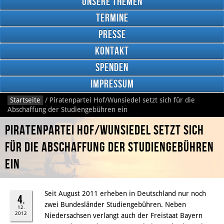
Unsere Themen
Termine
Presse
Kontakt
Google
Plus
Spenden
Impressum
Startseite
/
Piratenpartei Hof/Wunsiedel setzt sich für die
RSS
Abschaffung der Studiengebühren ein
Feed
Facebook
Piratenpartei Hof/Wunsiedel setzt sich
für die Abschaffung der Studiengebühren
ein
Seit August 2011 erheben in Deutschland nur noch
4.
zwei Bundesländer Studiengebühren. Neben
12.
2012
Niedersachsen verlangt auch der Freistaat Bayern