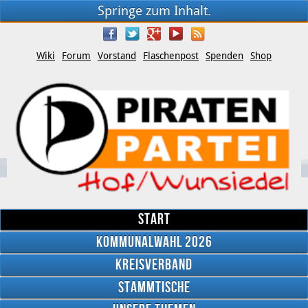
Springe zum Inhalt.
Wiki
Forum
Vorstand
Flaschenpost
Spenden
Shop
Start
Kommunalwahl 2026
Kreisverband
YouTube
Stammtische
Twitter