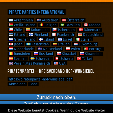
Pirate Parties International
Argentinien
Australien
Österreich
Weißrussland
Belgien
Brasilien
Kanada
Chile
Kolumbien
Tschechien
Dänemark
Estland
Finnland
Frankreich
Deutschland
Griechenland
Island
Israel
Italien
Japan
Kasachstan
Litauen
Luxemburg
Niederlande
Neuseeland
Polen
Portugal
Rumänien
Russland
Slowakei
Slowenien
Spanien
Schweden
Schweiz
Türkei
Vereinigtes Königreich
USA
Piratenpartei – Kreisverband Hof/Wunsiedel
https://piratenpartei-hof-wunsiedel.de/
Anmelden
Feed
Zurück nach oben.
Zurück zum Anfang des Textes.
Diese Website benutzt Cookies. Wenn du die Website weiter