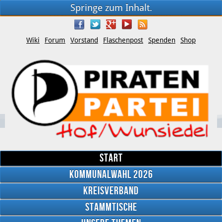
Springe zum Inhalt.
Wiki
Forum
Vorstand
Flaschenpost
Spenden
Shop
Start
Kommunalwahl 2026
Kreisverband
YouTube
Stammtische
Twitter