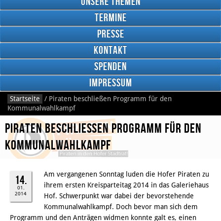
Unsere Themen
Termine
Presse
Kontakt
Google
Plus
Spenden
Impressum
Startseite
/
Piraten beschließen Programm für den
RSS
Kommunalwahlkampf
Feed
Facebook
Piraten beschließen Programm für den
Kommunalwahlkampf
Am vergangenen Sonntag luden die Hofer Piraten zu
14.
ihrem ersten Kreisparteitag 2014 in das Galeriehaus
01.
2014
Hof. Schwerpunkt war dabei der bevorstehende
Kommunalwahlkampf. Doch bevor man sich dem
Programm und den Anträgen widmen konnte galt es, einen