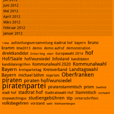
Juni 2012
Mai 2012
April 2012
März 2012
Februar 2012
Januar 2012
bruno
aufstellungsversammlung stadtrat hof
bayern
1.Mai
kramm
btw2013
demo
demo aufruf
demonstration
hof
direktkandidat
Europawahl 2014
Dritter Weg
eberl
Hof/Saale
hof/wunsiedel
Infostand
kandidaten
Kommunalwahl
Kommunalwahl 2020
kandidatengrillen
Bayern
Landtagswahl
Kreisverband
kreisparteitag
Oberfranken
Bayern
michael böhm
noprism
piraten
piraten hof/wunsiedel
piratenpartei
piratenstammtisch
prism
Saalfeld
stadtrat hof
Stammtisch
stadt hof
Stadtratswahl Hof
stichwahl
studiengebühren
ttip
stopwatchingus
Unterschriften
volksbegehren
vorstand
wahl
Wahlswerbespot