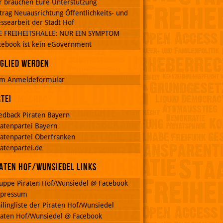
r brauchen Eure Unterstützung
trag Neuausrichtung Öffentlichkeits- und
ssearbeit der Stadt Hof
E FREIHEITSHALLE: NUR EIN SYMPTOM
cebook ist kein eGovernment
glied werden
m Anmeldeformular
tei
edback Piraten Bayern
ratenpartei Bayern
ratenpartei Oberfranken
ratenpartei.de
aten Hof/Wunsiedel Links
uppe Piraten Hof/Wunsiedel @ Facebook
pressum
ilingliste der Piraten Hof/Wunsiedel
raten Hof/Wunsiedel @ Facebook