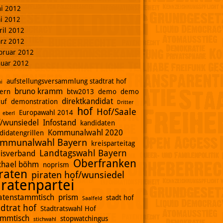
ni 2012
i 2012
ril 2012
rz 2012
bruar 2012
nuar 2012
aufstellungsversammlung stadtrat hof
i
bruno kramm
ern
btw2013
demo
demo
direktkandidat
ruf
demonstration
Dritter
hof
Hof/Saale
Europawahl 2014
eberl
f/wunsiedel
Infostand
kandidaten
Kommunalwahl 2020
didatengrillen
mmunalwahl Bayern
kreisparteitag
Landtagswahl Bayern
eisverband
Oberfranken
chael böhm
noprism
raten
piraten hof/wunsiedel
iratenpartei
ratenstammtisch
prism
stadt hof
Saalfeld
adtrat hof
Stadtratswahl Hof
ammtisch
stopwatchingus
stichwahl