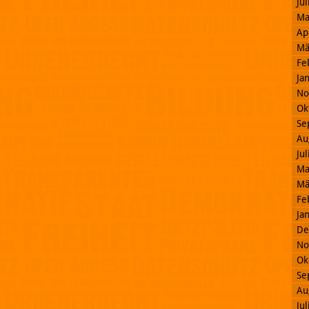
Ju
Ma
Ap
Mä
Fe
Ja
No
Ok
Se
Au
Ju
Ma
Mä
Fe
Ja
De
No
Ok
Se
Au
Ju