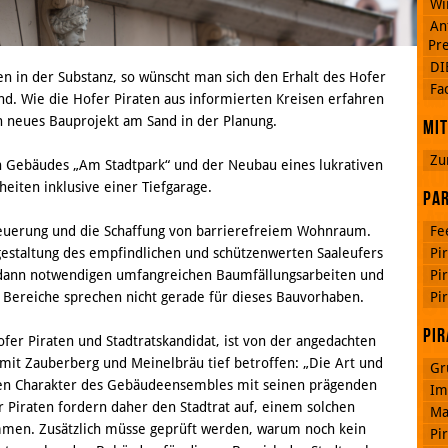
Wi
An
Pre
DI
n in der Substanz, so wünscht man sich den Erhalt des Hofer
Google
Fa
Plus
and. Wie die Hofer Piraten aus informierten Kreisen erfahren
in neues Bauprojekt am Sand in der Planung.
Mit
Zu
en Gebäudes „Am Stadtpark“ und der Neubau eines lukrativen
RSS
iten inklusive einer Tiefgarage.
Feed
Par
Facebook
rneuerung und die Schaffung von barrierefreiem Wohnraum.
Fe
estaltung des empfindlichen und schützenwerten Saaleufers
Pi
e dann notwendigen umfangreichen Baumfällungsarbeiten und
Pi
n Bereiche sprechen nicht gerade für dieses Bauvorhaben.
Pi
Pir
fer Piraten und Stadtratskandidat, ist von der angedachten
 mit Zauberberg und Meinelbräu tief betroffen: „Die Art und
Gr
en Charakter des Gebäudeensembles mit seinen prägenden
Im
r Piraten fordern daher den Stadtrat auf, einem solchen
Ma
immen. Zusätzlich müsse geprüft werden, warum noch kein
Pi