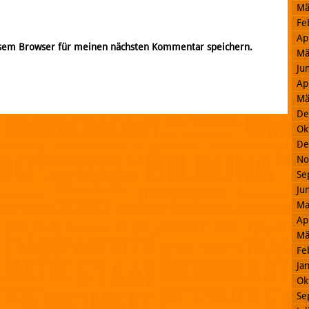
Mä
Fe
Ap
esem Browser für meinen nächsten Kommentar speichern.
Mä
Ju
Ap
Mä
De
Ok
De
No
Se
Ju
Ma
Ap
Mä
Fe
Ja
Ok
Se