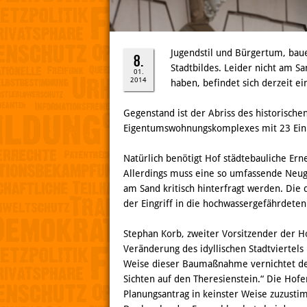
Jugendstil und Bürgertum, baue
8.
Stadtbildes. Leider nicht am S
01.
2014
haben, befindet sich derzeit e
Gegenstand ist der Abriss des historisch
Eigentumswohnungskomplexes mit 23 Einhe
Natürlich benötigt Hof städtebauliche E
Allerdings muss eine so umfassende Neug
am Sand kritisch hinterfragt werden. Di
der Eingriff in die hochwassergefährdete
Stephan Korb, zweiter Vorsitzender der Ho
Veränderung des idyllischen Stadtviertels
Weise dieser Baumaßnahme vernichtet d
Sichten auf den Theresienstein.“ Die Hofe
Planungsantrag in keinster Weise zuzust