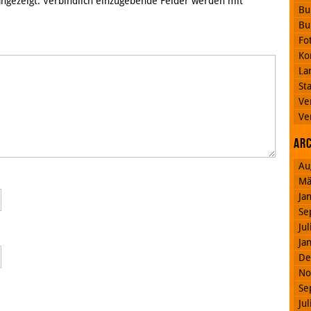
 angezeigt. Verbindlich einzugebende Felder werden mit
Bu
Bu
Fo
Ko
La
St
Ve
Ve
Ar
Au
Mä
Ja
Se
Ju
Ja
De
No
Se
Ju