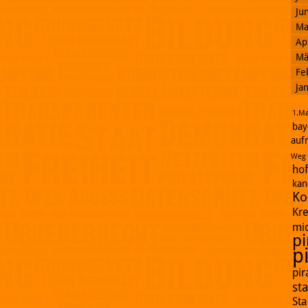
Ju
Ma
Ap
Mä
Fe
Ja
1.Ma
bay
auf
Weg
ho
kan
Ko
Kr
mi
pi
p
pi
st
St