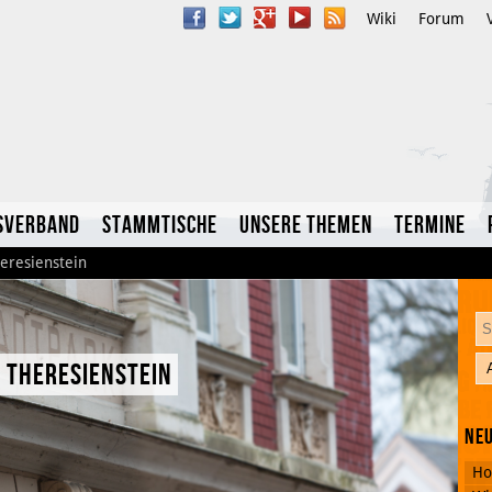
Wiki
Forum
sverband
Stammtische
Unsere Themen
Termine
eresienstein
 Theresienstein
YouTube
Neu
Twitter
Ho