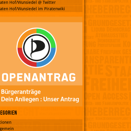
raten Hof/Wunsiedel @ Twitter
raten Hof/Wunsiedel im Piratenwiki
tegorien
tionen
lgemein