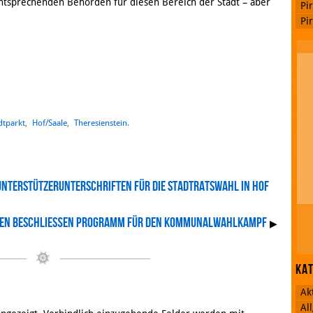
tsprechenden Behörden für diesen Bereich der Stadt – aber
Pi
Pi
dtparkt
,
Hof/Saale
,
Theresienstein
.
 Unterstützerunterschriften für die Stadtratswahl in Hof
ten beschließen Programm für den Kommunalwahlkampf
▶
Ka
Ak
Al