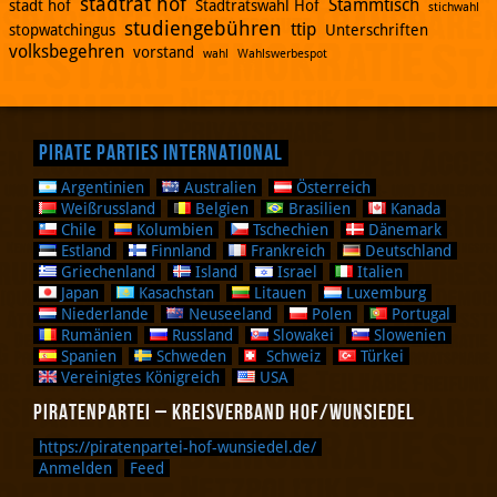
stadtrat hof
Stammtisch
stadt hof
Stadtratswahl Hof
stichwahl
studiengebühren
ttip
stopwatchingus
Unterschriften
volksbegehren
vorstand
wahl
Wahlswerbespot
Pirate Parties International
Argentinien
Australien
Österreich
Weißrussland
Belgien
Brasilien
Kanada
Chile
Kolumbien
Tschechien
Dänemark
Estland
Finnland
Frankreich
Deutschland
Griechenland
Island
Israel
Italien
Japan
Kasachstan
Litauen
Luxemburg
Niederlande
Neuseeland
Polen
Portugal
Rumänien
Russland
Slowakei
Slowenien
Spanien
Schweden
Schweiz
Türkei
Vereinigtes Königreich
USA
Piratenpartei – Kreisverband Hof/Wunsiedel
https://piratenpartei-hof-wunsiedel.de/
Anmelden
Feed