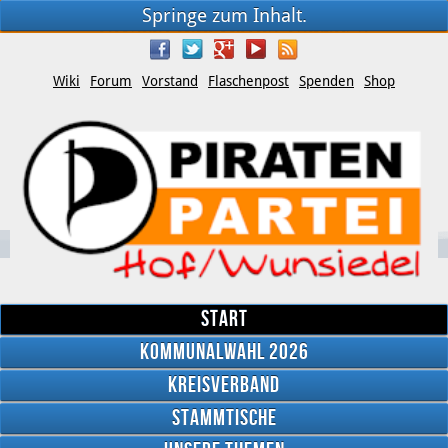
Springe zum Inhalt.
Wiki
Forum
Vorstand
Flaschenpost
Spenden
Shop
Start
Kommunalwahl 2026
Kreisverband
YouTube
Stammtische
Twitter