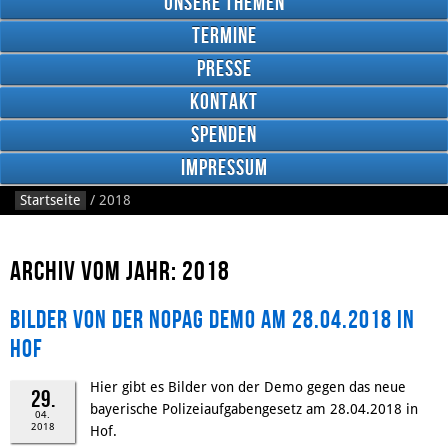
Unsere Themen
Termine
Presse
Kontakt
Google
Plus
Spenden
Impressum
Startseite
/
2018
RSS
Feed
Facebook
Archiv vom Jahr: 2018
Bilder von der NoPAG Demo am 28.04.2018 in
Hof
Hier gibt es Bilder von der Demo gegen das neue
29.
bayerische Polizeiaufgabengesetz am 28.04.2018 in
04.
2018
Hof.