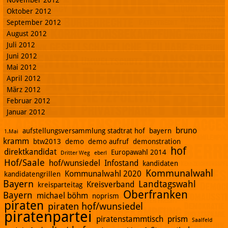
November 2012
Oktober 2012
September 2012
August 2012
Juli 2012
Juni 2012
Mai 2012
April 2012
März 2012
Februar 2012
Januar 2012
bruno
aufstellungsversammlung stadtrat hof
bayern
1.Mai
kramm
btw2013
demo
demo aufruf
demonstration
hof
direktkandidat
Europawahl 2014
Dritter Weg
eberl
Hof/Saale
hof/wunsiedel
Infostand
kandidaten
Kommunalwahl
Kommunalwahl 2020
kandidatengrillen
Bayern
Landtagswahl
Kreisverband
kreisparteitag
Oberfranken
Bayern
michael böhm
noprism
piraten
piraten hof/wunsiedel
piratenpartei
piratenstammtisch
prism
Saalfeld