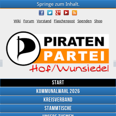
Springe zum Inhalt.
Wiki
Forum
Vorstand
Flaschenpost
Spenden
Shop
Start
Kommunalwahl 2026
Kreisverband
YouTube
Stammtische
Twitter