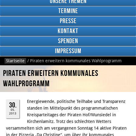
Unsere Themen
Termine
Presse
Kontakt
Google
Plus
Spenden
Impressum
Startseite
/
Piraten erweitern kommunales Wahlprogramm
RSS
Feed
Piraten erweitern kommunales
Facebook
Wahlprogramm
Energiewende, politische Teilhabe und Transparenz
30.
standen im Mittelpunkt des programmatischen
05.
2013
Kreisparteitages der Piraten Hof/Wunsiedel in
Kirchenlamitz. Trotz des schlechten Wetters
versammelten sich am vergangenen Sonntag 14 aktive Piraten
in der Pizzeria „Da Christine“, um über ihr kommunales