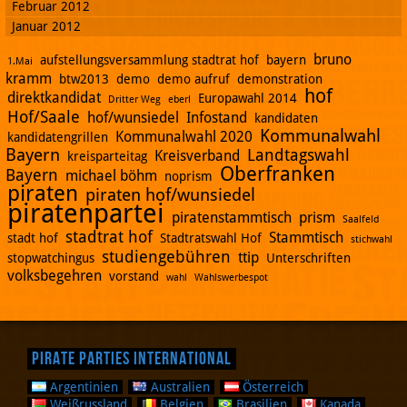
Februar 2012
Januar 2012
bruno
aufstellungsversammlung stadtrat hof
bayern
1.Mai
kramm
btw2013
demo
demo aufruf
demonstration
hof
direktkandidat
Europawahl 2014
Dritter Weg
eberl
Hof/Saale
hof/wunsiedel
Infostand
kandidaten
Kommunalwahl
Kommunalwahl 2020
kandidatengrillen
Bayern
Landtagswahl
Kreisverband
kreisparteitag
Oberfranken
Bayern
michael böhm
noprism
piraten
piraten hof/wunsiedel
piratenpartei
piratenstammtisch
prism
Saalfeld
stadtrat hof
Stammtisch
stadt hof
Stadtratswahl Hof
stichwahl
studiengebühren
ttip
stopwatchingus
Unterschriften
volksbegehren
vorstand
wahl
Wahlswerbespot
Pirate Parties International
Argentinien
Australien
Österreich
Weißrussland
Belgien
Brasilien
Kanada