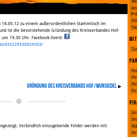
Wi
An
Pre
DI
en 18.05.12 zu einem außerordentlichen Stammtisch im
Google
Fa
Plus
rund ist die bevorstehende Gründung des Kreisverbandes Hof-
t um 19.30 Uhr. Facebook-Event:
Mit
nts/433329330029303/
Zu
RSS
Feed
Par
Facebook
Fe
Pi
Pi
Gründung des Kreisverbands Hof/Wunsiedel
▶
Pi
Pir
Gr
Im
 angezeigt. Verbindlich einzugebende Felder werden mit
Ma
Pi