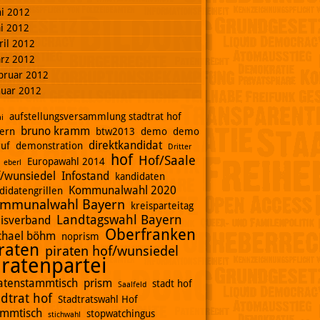
ni 2012
i 2012
ril 2012
rz 2012
bruar 2012
nuar 2012
aufstellungsversammlung stadtrat hof
i
bruno kramm
ern
btw2013
demo
demo
direktkandidat
ruf
demonstration
Dritter
hof
Hof/Saale
Europawahl 2014
eberl
f/wunsiedel
Infostand
kandidaten
Kommunalwahl 2020
didatengrillen
mmunalwahl Bayern
kreisparteitag
Landtagswahl Bayern
eisverband
Oberfranken
chael böhm
noprism
raten
piraten hof/wunsiedel
iratenpartei
ratenstammtisch
prism
stadt hof
Saalfeld
adtrat hof
Stadtratswahl Hof
ammtisch
stopwatchingus
stichwahl