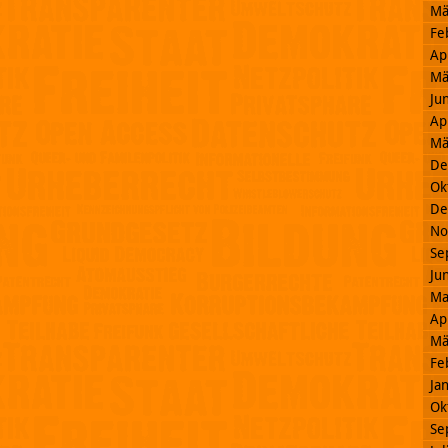
Mä
Fe
Ap
Mä
Ju
Ap
Mä
De
Ok
De
No
Se
Ju
Ma
Ap
Mä
Fe
Ja
Ok
Se