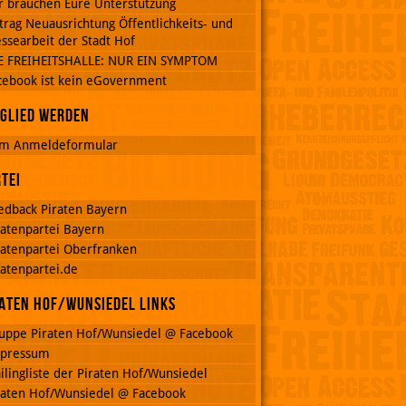
r brauchen Eure Unterstützung
trag Neuausrichtung Öffentlichkeits- und
ssearbeit der Stadt Hof
E FREIHEITSHALLE: NUR EIN SYMPTOM
cebook ist kein eGovernment
glied werden
m Anmeldeformular
tei
edback Piraten Bayern
ratenpartei Bayern
ratenpartei Oberfranken
ratenpartei.de
aten Hof/Wunsiedel Links
uppe Piraten Hof/Wunsiedel @ Facebook
pressum
ilingliste der Piraten Hof/Wunsiedel
raten Hof/Wunsiedel @ Facebook