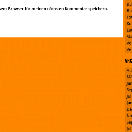
Bu
esem Browser für meinen nächsten Kommentar speichern.
Bu
Fo
Ko
La
St
Ve
Ve
Ar
Au
Mä
Ja
Se
Ju
Ja
De
No
Se
Ju