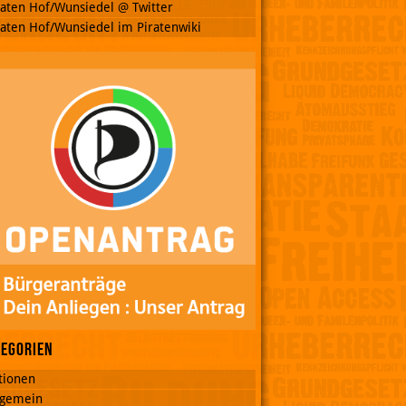
raten Hof/Wunsiedel @ Twitter
raten Hof/Wunsiedel im Piratenwiki
tegorien
tionen
lgemein