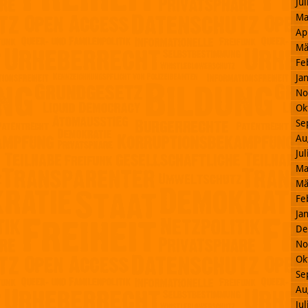
Ju
Ma
Ap
Mä
Fe
Ja
No
Ok
Se
Au
Ju
Ma
Mä
Fe
Ja
De
No
Ok
Se
Au
Ju