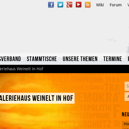
Wiki
Forum
sverband
Stammtische
Unsere Themen
Termine
eriehaus Weinelt in Hof
aleriehaus Weinelt in Hof
YouTube
Neu
Twitter
Ho