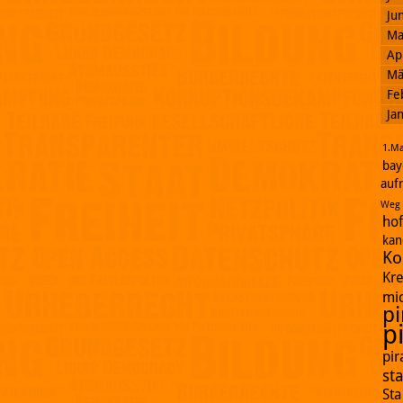
Ju
Ma
Ap
Mä
Fe
Ja
1.Ma
bay
auf
Weg
ho
kan
Ko
Kr
mi
pi
p
pi
st
St