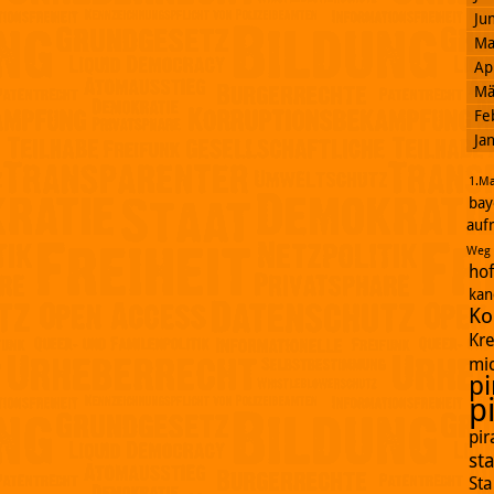
Ju
Ma
Ap
Mä
Fe
Ja
1.Ma
bay
auf
Weg
ho
kan
Ko
Kr
mi
pi
p
pi
st
St