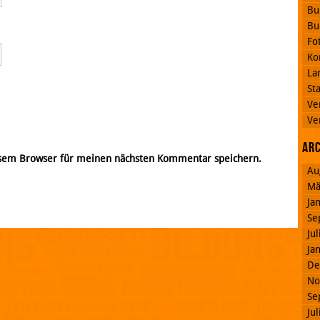
Bu
Bu
Fo
Ko
La
St
Ve
Ve
Ar
esem Browser für meinen nächsten Kommentar speichern.
Au
Mä
Ja
Se
Ju
Ja
De
No
Se
Ju