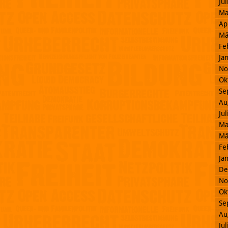
Ju
Ma
Ap
Mä
Fe
Ja
No
Ok
Se
Au
Ju
Ma
Mä
Fe
Ja
De
No
Ok
Se
Au
Ju