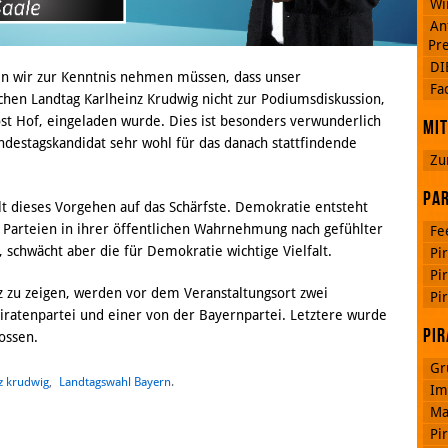
Wi
An
Pre
DI
n wir zur Kenntnis nehmen müssen, dass unser
Google
Fa
Plus
chen Landtag Karlheinz Krudwig nicht zur Podiumsdiskussion,
st Hof, eingeladen wurde. Dies ist besonders verwunderlich
Mit
destagskandidat sehr wohl für das danach stattfindende
Zu
RSS
Feed
Par
Facebook
t dieses Vorgehen auf das Schärfste. Demokratie entsteht
er Parteien in ihrer öffentlichen Wahrnehmung nach gefühlter
Fe
n, schwächt aber die für Demokratie wichtige Vielfalt.
Pi
Pi
zu zeigen, werden vor dem Veranstaltungsort zwei
Pi
Piratenpartei und einer von der Bayernpartei. Letztere wurde
Pir
ossen.
Gr
z krudwig
,
Landtagswahl Bayern
.
Im
Ma
Pi