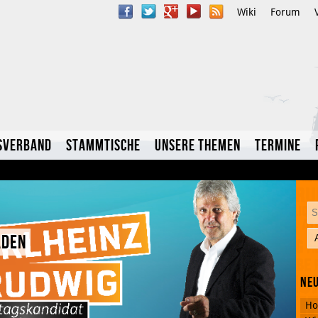
Wiki
Forum
sverband
Stammtische
Unsere Themen
Termine
aden
YouTube
Neu
Twitter
Ho