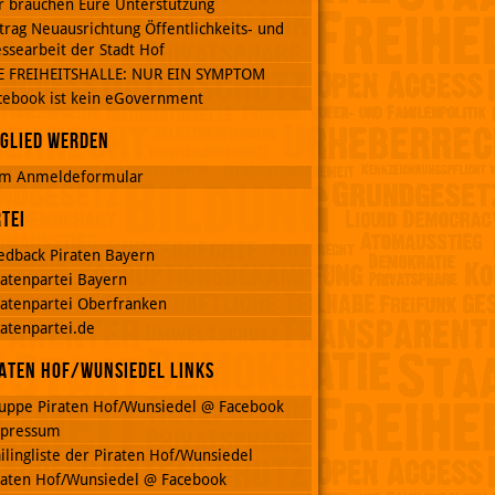
r brauchen Eure Unterstützung
trag Neuausrichtung Öffentlichkeits- und
ssearbeit der Stadt Hof
E FREIHEITSHALLE: NUR EIN SYMPTOM
cebook ist kein eGovernment
glied werden
m Anmeldeformular
tei
edback Piraten Bayern
ratenpartei Bayern
ratenpartei Oberfranken
ratenpartei.de
aten Hof/Wunsiedel Links
uppe Piraten Hof/Wunsiedel @ Facebook
pressum
ilingliste der Piraten Hof/Wunsiedel
raten Hof/Wunsiedel @ Facebook