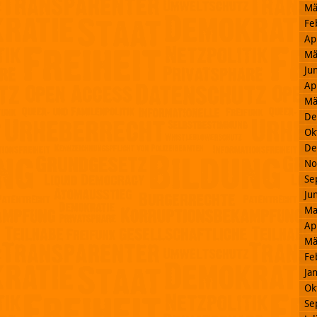
Mä
Fe
Ap
Mä
Ju
Ap
Mä
De
Ok
De
No
Se
Ju
Ma
Ap
Mä
Fe
Ja
Ok
Se