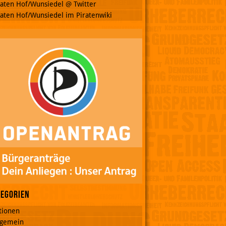
raten Hof/Wunsiedel @ Twitter
raten Hof/Wunsiedel im Piratenwiki
tegorien
tionen
lgemein