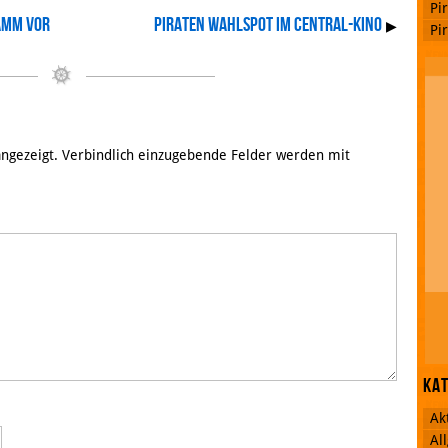
Pi
amm vor
Piraten Wahlspot im Central-Kino
▶
Pi
 angezeigt. Verbindlich einzugebende Felder werden mit
Ka
Ak
Al