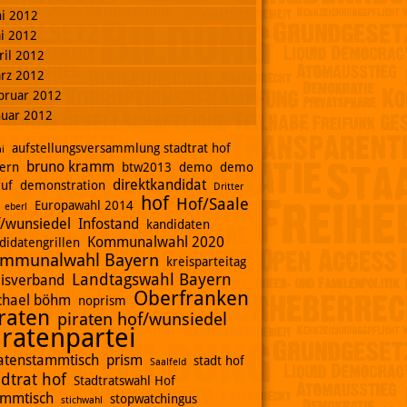
ni 2012
i 2012
ril 2012
rz 2012
bruar 2012
nuar 2012
aufstellungsversammlung stadtrat hof
i
bruno kramm
ern
btw2013
demo
demo
direktkandidat
ruf
demonstration
Dritter
hof
Hof/Saale
Europawahl 2014
eberl
f/wunsiedel
Infostand
kandidaten
Kommunalwahl 2020
didatengrillen
mmunalwahl Bayern
kreisparteitag
Landtagswahl Bayern
eisverband
Oberfranken
chael böhm
noprism
raten
piraten hof/wunsiedel
iratenpartei
ratenstammtisch
prism
stadt hof
Saalfeld
adtrat hof
Stadtratswahl Hof
ammtisch
stopwatchingus
stichwahl