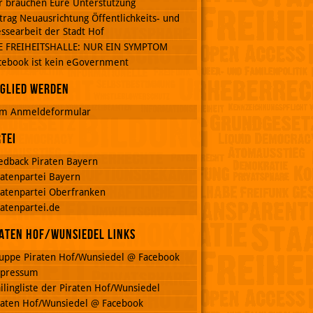
r brauchen Eure Unterstützung
trag Neuausrichtung Öffentlichkeits- und
ssearbeit der Stadt Hof
E FREIHEITSHALLE: NUR EIN SYMPTOM
cebook ist kein eGovernment
glied werden
m Anmeldeformular
tei
edback Piraten Bayern
ratenpartei Bayern
ratenpartei Oberfranken
ratenpartei.de
aten Hof/Wunsiedel Links
uppe Piraten Hof/Wunsiedel @ Facebook
pressum
ilingliste der Piraten Hof/Wunsiedel
raten Hof/Wunsiedel @ Facebook