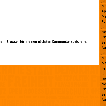
Ju
Ma
Ap
Mä
Fe
Ja
No
Ok
esem Browser für meinen nächsten Kommentar speichern.
Se
Au
Ju
Ma
Mä
Fe
Ja
De
No
Ok
Se
Au
Ju