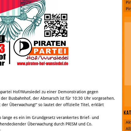
Pi
Pi
tenpartei Hof/Wunsiedel zu einer Demonstration gegen
st der Busbahnhof, der Abmarsch ist für 10:30 Uhr vorgesehen.
er Überwachung!“ so lautet der offizielle Titel, erklärt
Ka
o lange es ein im Grundgesetz verankertes Brief- und
Ak
lächendeckender Überwachung durch PRISM und Co.
Al
.