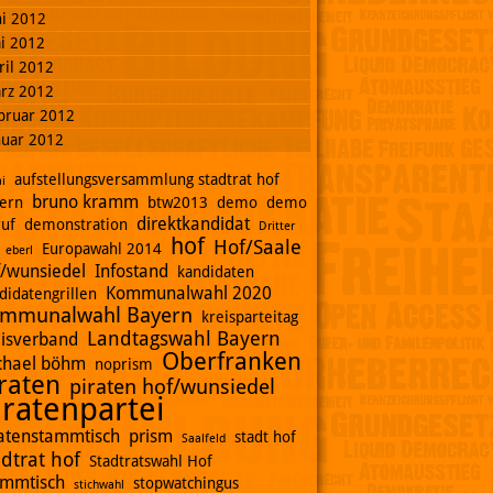
ni 2012
i 2012
ril 2012
rz 2012
bruar 2012
nuar 2012
aufstellungsversammlung stadtrat hof
i
bruno kramm
ern
btw2013
demo
demo
direktkandidat
ruf
demonstration
Dritter
hof
Hof/Saale
Europawahl 2014
eberl
f/wunsiedel
Infostand
kandidaten
Kommunalwahl 2020
didatengrillen
mmunalwahl Bayern
kreisparteitag
Landtagswahl Bayern
eisverband
Oberfranken
chael böhm
noprism
raten
piraten hof/wunsiedel
iratenpartei
ratenstammtisch
prism
stadt hof
Saalfeld
adtrat hof
Stadtratswahl Hof
ammtisch
stopwatchingus
stichwahl