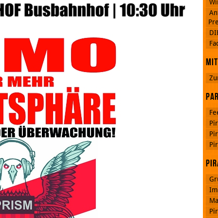
Wi
An
Pre
DI
Google
Fa
Plus
Mit
Zu
RSS
Feed
Par
Facebook
Fe
Pi
Pi
Pi
Pir
Gr
Im
Ma
Pi