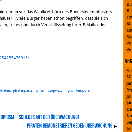
Bu
Bu
ere man vor das Wahlkreisbüro des Bundesinnenministers.
Fo
häuser: „viele Bürger haben schon begriffen, dass sie sich
Ko
sen, sei es nun durch Verschlüsselung ihrer E-Mails oder
La
St
Ve
Ve
7254255476918/
Ar
Au
Mä
Ja
Se
piraten
,
piratenpartei
,
prism
,
stopwatchingus
,
Tempora
.
Ju
Ja
De
No
NoPrism – Schluß mit der Überwachung!
Se
Piraten demonstrieren gegen Überwachung
▶
Ju