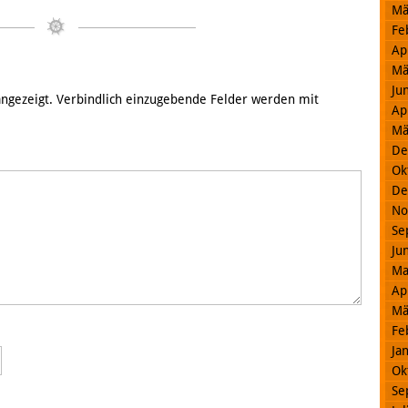
Mä
Fe
Ap
Mä
Ju
 angezeigt. Verbindlich einzugebende Felder werden mit
Ap
Mä
De
Ok
De
No
Se
Ju
Ma
Ap
Mä
Fe
Ja
Ok
Se