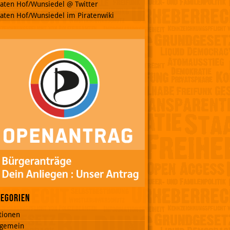
raten Hof/Wunsiedel @ Twitter
raten Hof/Wunsiedel im Piratenwiki
tegorien
tionen
lgemein