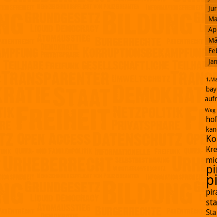
Ju
Ma
Ap
Mä
Fe
Ja
1.Ma
bay
auf
Weg
ho
kan
Ko
Kr
mi
pi
p
pi
st
St