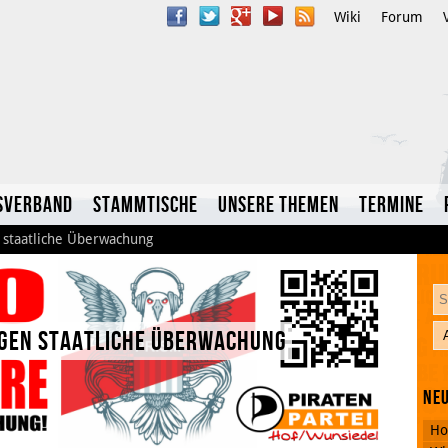
Wiki
Forum
sverband
Stammtische
Unsere Themen
Termine
 staatliche Überwachung
egen staatliche Überwachung
YouTube
Neu
Twitter
Ho