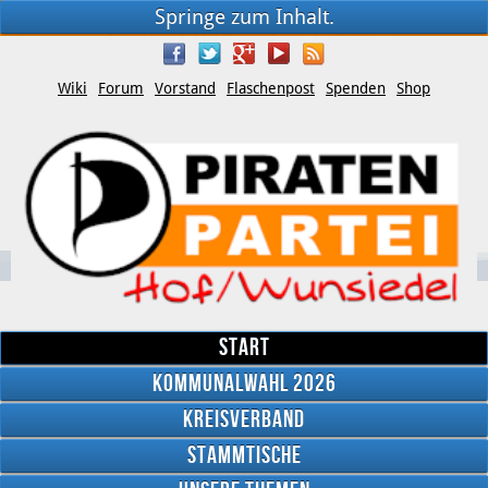
Springe zum Inhalt.
Wiki
Forum
Vorstand
Flaschenpost
Spenden
Shop
Start
Kommunalwahl 2026
Kreisverband
YouTube
Stammtische
Twitter