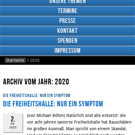
Unsere Themen
Termine
Presse
Kontakt
Google
Plus
Spenden
Impressum
Startseite
/
2020
RSS
Feed
Facebook
Archiv vom Jahr: 2020
DIE FREIHEITSHALLE: NUR EIN SYMPTOM
DIE FREIHEITSHALLE: NUR EIN SYMPTOM
(von Michael Böhm) Natürlich sind alle entsetzt: die
2.
vor acht Jahren sanierte Freiheitshalle hat Bauschäden
09.
2020
im großen Ausmaß. Man spricht von einem Skandal.