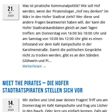
Was ist piratische Kommunalpolitik? Wie soll Hof
21.
werden, wenn der Piratenslogan „Hof neu denken“ im
01.
2020
März in den Hofer Stadtrat zieht? Wer diese und
andere Fragen beantwortet haben will, der kann die
Hofer Stadtratskandidaten gleich an zwei Tagen
treffen: am Donnerstag von 16:00 bis 18:00 Uhr und
am Samstag von 10:00 bis 12:00 Uhr gibt es einen
Infostand vor dem Kafé Kampschulte in der
Karolinenstraße. Damit die politischen Gespräche
nicht zu trocken werden, gibt es an den Ständen
Glühwein und Pi...
Weiterlesen
→
Meet the Pirates – Die Hofer
Stadtratspiraten stellen sich vor
Wir stellen uns! Und zwar deinen Fragen! Triff uns am
14.
Donnerstag im Kafé Kampschulte und frag uns Löcher
01.
2020
in den Bauch. Oder lern uns einfach kennen. Falls wir