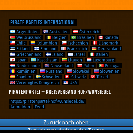
Pirate Parties International
Argentinien
Australien
Österreich
Weißrussland
Belgien
Brasilien
Kanada
Chile
Kolumbien
Tschechien
Dänemark
Estland
Finnland
Frankreich
Deutschland
Griechenland
Island
Israel
Italien
Japan
Kasachstan
Litauen
Luxemburg
Niederlande
Neuseeland
Polen
Portugal
Rumänien
Russland
Slowakei
Slowenien
Spanien
Schweden
Schweiz
Türkei
Vereinigtes Königreich
USA
Piratenpartei – Kreisverband Hof/Wunsiedel
https://piratenpartei-hof-wunsiedel.de/
Anmelden
Feed
Zurück nach oben.
Zurück zum Anfang des Textes.