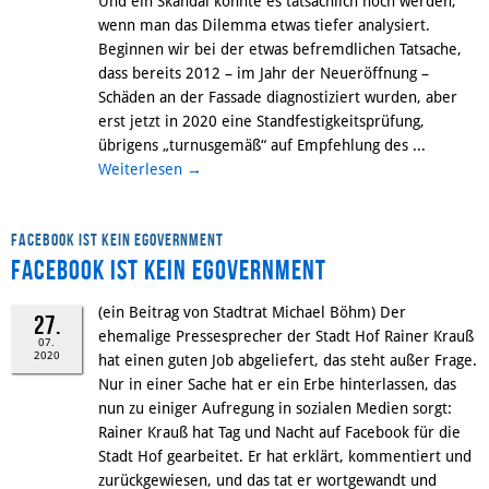
Und ein Skandal könnte es tatsächlich noch werden,
wenn man das Dilemma etwas tiefer analysiert.
Beginnen wir bei der etwas befremdlichen Tatsache,
dass bereits 2012 – im Jahr der Neueröffnung –
Schäden an der Fassade diagnostiziert wurden, aber
erst jetzt in 2020 eine Standfestigkeitsprüfung,
übrigens „turnusgemäß“ auf Empfehlung des ...
Weiterlesen
→
Facebook ist kein eGovernment
Facebook ist kein eGovernment
(ein Beitrag von Stadtrat Michael Böhm) Der
27.
ehemalige Pressesprecher der Stadt Hof Rainer Krauß
07.
2020
hat einen guten Job abgeliefert, das steht außer Frage.
Nur in einer Sache hat er ein Erbe hinterlassen, das
nun zu einiger Aufregung in sozialen Medien sorgt:
Rainer Krauß hat Tag und Nacht auf Facebook für die
Stadt Hof gearbeitet. Er hat erklärt, kommentiert und
zurückgewiesen, und das tat er wortgewandt und