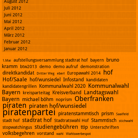
August 2012
Juli 2012
Juni 2012
Mai 2012
April 2012
März 2012
Februar 2012
Januar 2012
bruno
aufstellungsversammlung stadtrat hof
bayern
1.Mai
kramm
btw2013
demo
demo aufruf
demonstration
hof
direktkandidat
Europawahl 2014
Dritter Weg
eberl
Hof/Saale
hof/wunsiedel
Infostand
kandidaten
Kommunalwahl
Kommunalwahl 2020
kandidatengrillen
Bayern
Landtagswahl
Kreisverband
kreisparteitag
Oberfranken
Bayern
michael böhm
noprism
piraten
piraten hof/wunsiedel
piratenpartei
piratenstammtisch
prism
Saalfeld
stadtrat hof
Stammtisch
stadt hof
Stadtratswahl Hof
stichwahl
studiengebühren
ttip
stopwatchingus
Unterschriften
volksbegehren
vorstand
wahl
Wahlswerbespot