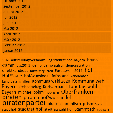
Oktober 2012
September 2012
August 2012
Juli 2012
Juni 2012
Mai 2012
April 2012
März 2012
Februar 2012
Januar 2012
bruno
aufstellungsversammlung stadtrat hof
bayern
1.Mai
kramm
btw2013
demo
demo aufruf
demonstration
hof
direktkandidat
Europawahl 2014
Dritter Weg
eberl
Hof/Saale
hof/wunsiedel
Infostand
kandidaten
Kommunalwahl
Kommunalwahl 2020
kandidatengrillen
Bayern
Landtagswahl
Kreisverband
kreisparteitag
Oberfranken
Bayern
michael böhm
noprism
piraten
piraten hof/wunsiedel
piratenpartei
piratenstammtisch
prism
Saalfeld
stadtrat hof
Stammtisch
stadt hof
Stadtratswahl Hof
stichwahl