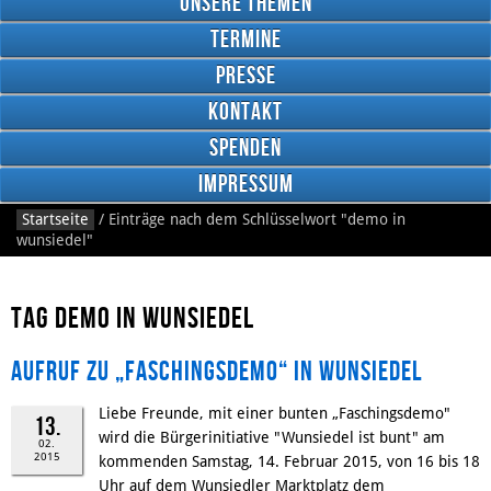
Unsere Themen
Termine
Presse
Kontakt
Google
Plus
Spenden
Impressum
Startseite
/
Einträge nach dem Schlüsselwort
"demo in
RSS
wunsiedel"
Feed
Facebook
Tag demo in wunsiedel
Aufruf zu „Faschingsdemo“ in Wunsiedel
Liebe Freunde, mit einer bunten „Faschingsdemo"
13.
wird die Bürgerinitiative "Wunsiedel ist bunt" am
02.
2015
kommenden Samstag, 14. Februar 2015, von 16 bis 18
Uhr auf dem Wunsiedler Marktplatz dem