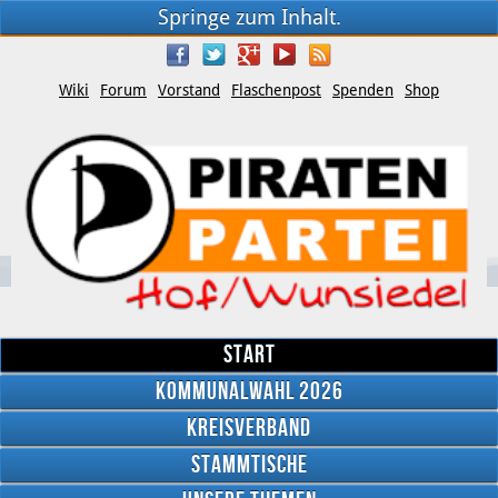
Springe zum Inhalt.
Wiki
Forum
Vorstand
Flaschenpost
Spenden
Shop
Start
Kommunalwahl 2026
Kreisverband
YouTube
Stammtische
Twitter