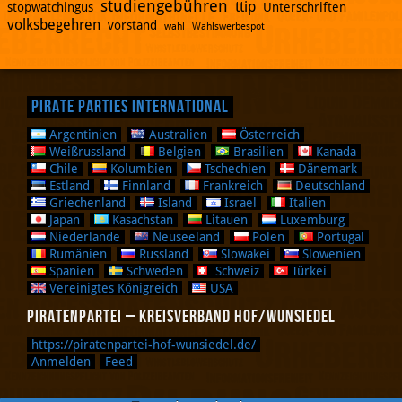
studiengebühren
ttip
stopwatchingus
Unterschriften
volksbegehren
vorstand
wahl
Wahlswerbespot
Pirate Parties International
Argentinien
Australien
Österreich
Weißrussland
Belgien
Brasilien
Kanada
Chile
Kolumbien
Tschechien
Dänemark
Estland
Finnland
Frankreich
Deutschland
Griechenland
Island
Israel
Italien
Japan
Kasachstan
Litauen
Luxemburg
Niederlande
Neuseeland
Polen
Portugal
Rumänien
Russland
Slowakei
Slowenien
Spanien
Schweden
Schweiz
Türkei
Vereinigtes Königreich
USA
Piratenpartei – Kreisverband Hof/Wunsiedel
https://piratenpartei-hof-wunsiedel.de/
Anmelden
Feed